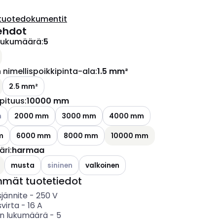
tuotedokumentit
ehdot
lukumäärä
:
5
ettävissä olevat vaihtoehdot
nimellispoikkipinta-ala
:
1.5 mm²
2.5 mm²
pituus
:
10000 mm
ettävissä olevat vaihtoehdot
m
2000 mm
3000 mm
4000 mm
m
6000 mm
8000 mm
10000 mm
äri
:
harmaa
Katso käytettävissä olevat vaihtoehdot
musta
sininen
valkoinen
mmät tuotetiedot
sjännite
-
250
V
svirta
-
16
A
n lukumäärä
-
5