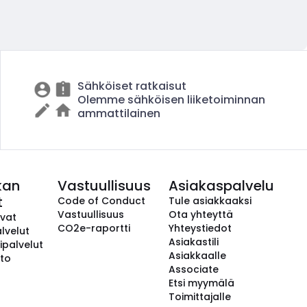
Sähköiset ratkaisut
Olemme sähköisen liiketoiminnan
ammattilainen
kan
Vastuullisuus
Asiakaspalvelu
t
Code of Conduct
Tule asiakkaaksi
Vastuullisuus
Ota yhteyttä
avat
CO2e-raportti
Yhteystiedot
lvelut
Asiakastili
ipalvelut
Asiakkaalle
to
Associate
Etsi myymälä
Toimittajalle