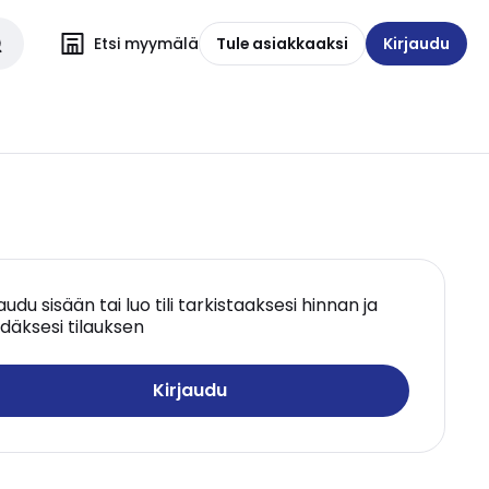
Etsi myymälä
Tule asiakkaaksi
Kirjaudu
jaudu sisään tai luo tili tarkistaaksesi hinnan ja
däksesi tilauksen
Kirjaudu