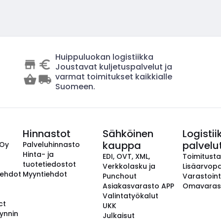
Huippuluokan logistiikka
Joustavat kuljetuspalvelut ja
varmat toimitukset kaikkialle
Suomeen.
Hinnastot
Sähköinen
Logistii
kauppa
palvelu
 Oy
Palveluhinnasto
Hinta- ja
EDI, OVT, XML,
Toimitust
tuotetiedostot
Verkkolasku ja
Lisäarvopa
aehdot
Myyntiehdot
Punchout
Varastoint
Asiakasvarasto APP
Omavaras
Valintatyökalut
ct
UKK
ynnin
Julkaisut