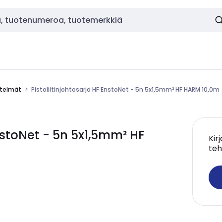
estelmät
Pistoliitinjohtosarja HF EnstoNet - 5n 5x1,5mm² HF HARM 10,0m
EnstoNet - 5n 5x1,5mm² HF
Kir
teh