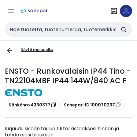
Siirry
Siirry
navigointiin
sisältöön
Haku
Näytä murupolku
ENSTO - Runkovalaisin IP44 Tino -
TN22104MBF IP44 144W/840 AC F
Kopioi
Kopioi
Sähkönro 4360377
Sonepar-ID 100070237
Kirjaudu sisään tai luo tili tarkistaaksesi hinnan ja
tehdäksesi tilauksen