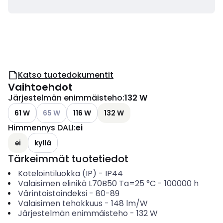
Katso tuotedokumentit
Vaihtoehdot
Järjestelmän enimmäisteho
:
132 W
Katso käytettävissä olevat vaihtoehdot
61 W
65 W
116 W
132 W
Himmennys DALI
:
ei
ei
kyllä
Tärkeimmät tuotetiedot
Kotelointiluokka (IP)
-
IP44
Valaisimen elinikä L70B50 Ta=25 °C
-
100000
h
Värintoistoindeksi
-
80-89
Valaisimen tehokkuus
-
148
lm/W
Järjestelmän enimmäisteho
-
132
W