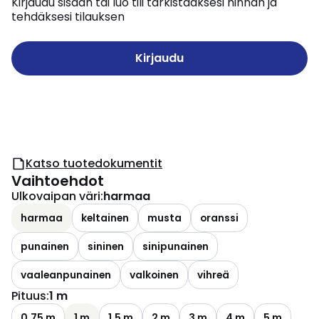
Kirjaudu sisään tai luo tili tarkistaaksesi hinnan ja
tehdäksesi tilauksen
Kirjaudu
Katso tuotedokumentit
Vaihtoehdot
Ulkovaipan väri
:
harmaa
harmaa
keltainen
musta
oranssi
punainen
sininen
sinipunainen
vaaleanpunainen
valkoinen
vihreä
Pituus
:
1 m
0.75 m
1 m
1.5 m
2 m
3 m
4 m
5 m