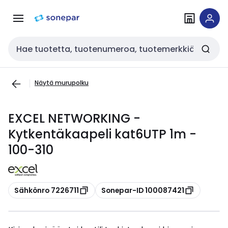
Siirry
Siirry
navigointiin
sisältöön
Haku
Näytä murupolku
EXCEL NETWORKING -
Kytkentäkaapeli kat6UTP 1m -
100-310
Kopioi
Kopioi
Sähkönro 7226711
Sonepar-ID 100087421