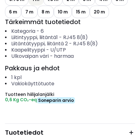
6 m
7 m
8 m
10 m
15 m
20 m
Tärkeimmät tuotetiedot
Kategoria
-
6
Liitintyyppi, liitäntä1
-
RJ45 8(8)
Liitäntätyyppi, liitäntä 2
-
RJ45 8(8)
Kaapelityyppi
-
U/UTP
Ulkovaipan väri
-
harmaa
Pakkaus ja ehdot
1
kpl
Vakiokäyttötuote
Tuotteen hiilijalanjälki
0,6 Kg CO₂-eq
Soneparin arvio
Tuotetiedot