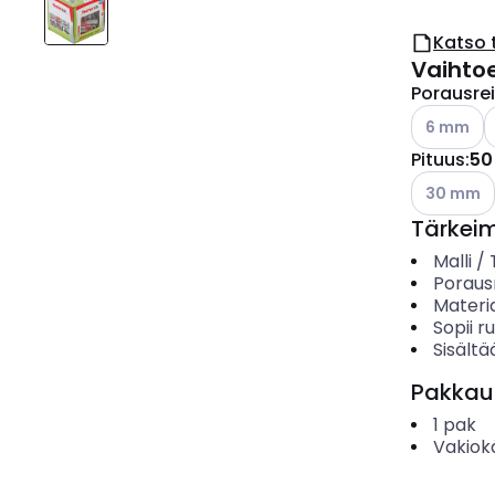
Katso 
Vaihto
Porausrei
Katso käyt
K
6 mm
Pituus
:
50
Katso käyt
30 mm
Tärkei
Malli /
Porausr
Materia
Sopii ru
Sisältä
Pakkau
1
pak
Vakiok