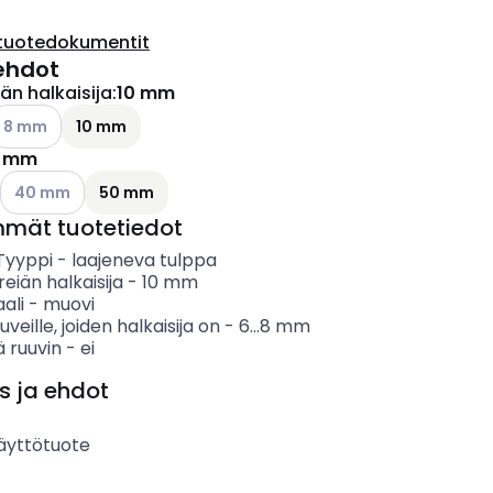
tuotedokumentit
ehdot
än halkaisija
:
10 mm
ettävissä olevat vaihtoehdot
atso käytettävissä olevat vaihtoehdot
8 mm
10 mm
 mm
ettävissä olevat vaihtoehdot
Katso käytettävissä olevat vaihtoehdot
40 mm
50 mm
mmät tuotetiedot
 Tyyppi
-
laajeneva tulppa
eiän halkaisija
-
10
mm
ali
-
muovi
uveille, joiden halkaisija on
-
6...8
mm
ä ruuvin
-
ei
s ja ehdot
äyttötuote