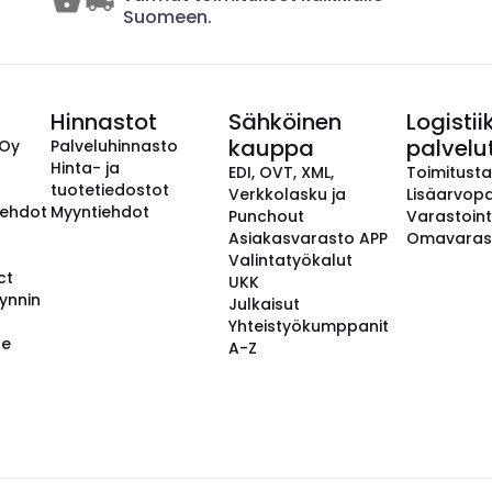
Suomeen.
Hinnastot
Sähköinen
Logistii
kauppa
palvelu
 Oy
Palveluhinnasto
Hinta- ja
EDI, OVT, XML,
Toimitust
tuotetiedostot
Verkkolasku ja
Lisäarvopa
aehdot
Myyntiehdot
Punchout
Varastoint
Asiakasvarasto APP
Omavaras
Valintatyökalut
ct
UKK
ynnin
Julkaisut
Yhteistyökumppanit
se
A-Z