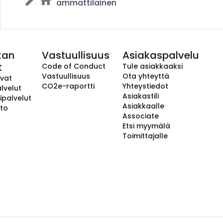
ammattilainen
kan
Vastuullisuus
Asiakaspalvelu
t
Code of Conduct
Tule asiakkaaksi
Vastuullisuus
Ota yhteyttä
avat
CO2e-raportti
Yhteystiedot
lvelut
Asiakastili
ipalvelut
Asiakkaalle
to
Associate
Etsi myymälä
Toimittajalle