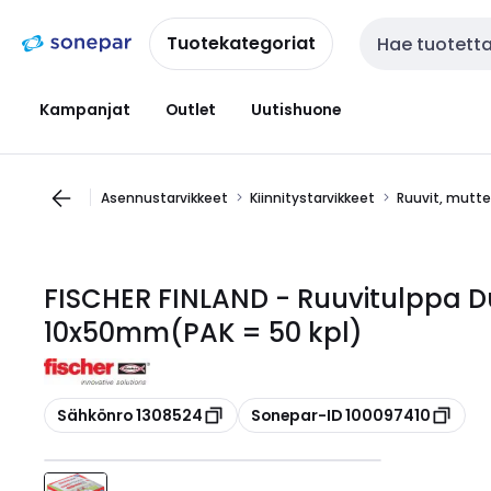
Siirry
Siirry
navigointiin
sisältöön
Tuotekategoriat
Haku
Kampanjat
Outlet
Uutishuone
Asennustarvikkeet
Kiinnitystarvikkeet
Ruuvit, mutter
FISCHER FINLAND - Ruuvitulppa 
10x50mm(PAK = 50 kpl)
Kopioi
Kopioi
Sähkönro 1308524
Sonepar-ID 100097410