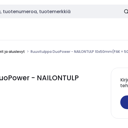
it ja aluslevyt
Ruuvitulppa DuoPower - NAILONTULP 10x50mm(PAK = 50
DuoPower - NAILONTULP
Kir
teh