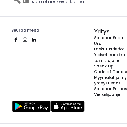
sähkötarvikevalikoima
Seuraa meitä
Yritys
Sonepar Suomi
Ura
Laskutustiedot
Yleiset hankint
toimittajalle
Speak Up
Code of Condu
Myymälät ja my
yhteystiedot
Sonepar Purpo
Vierailijaohje