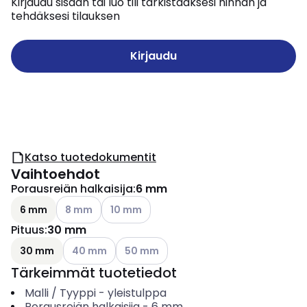
Kirjaudu sisään tai luo tili tarkistaaksesi hinnan ja
tehdäksesi tilauksen
Kirjaudu
Katso tuotedokumentit
Vaihtoehdot
Porausreiän halkaisija
:
6 mm
Katso käytettävissä olevat vaihtoehdot
Katso käytettävissä olevat vaihtoehdot
6 mm
8 mm
10 mm
Pituus
:
30 mm
Katso käytettävissä olevat vaihtoehdot
Katso käytettävissä olevat vaihtoehdot
30 mm
40 mm
50 mm
Tärkeimmät tuotetiedot
Malli / Tyyppi
-
yleistulppa
Porausreiän halkaisija
-
6
mm