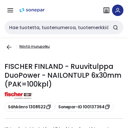
Siirry
Siirry
navigointiin
sisältöön
Haku
Näytä murupolku
FISCHER FINLAND - Ruuvitulppa
DuoPower - NAILONTULP 6x30mm
(PAK=100kpl)
Kopioi
Kopioi
Sähkönro 1308522
Sonepar-ID 100137364