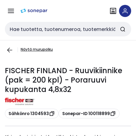
Siirry
Siirry
navigointiin
sisältöön
Haku
Näytä murupolku
FISCHER FINLAND - Ruuvikiinnike
(pak = 200 kpl) - Poraruuvi
kupukanta 4,8x32
Kopioi
Kopioi
Sähkönro 1304593
Sonepar-ID 100118899