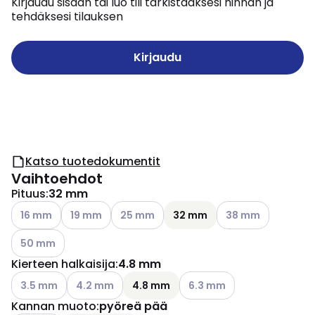
Kirjaudu sisään tai luo tili tarkistaaksesi hinnan ja
tehdäksesi tilauksen
Kirjaudu
Katso tuotedokumentit
Vaihtoehdot
Pituus
:
32 mm
Katso käytettävissä olevat vaihtoehdot
Katso käytettävissä olevat vaihtoehdot
Katso käytettävissä olevat vaihtoehdot
Katso käytettävissä
16 mm
19 mm
25 mm
32 mm
38 mm
Katso käytettävissä olevat vaihtoehdot
50 mm
Kierteen halkaisija
:
4.8 mm
Katso käytettävissä olevat vaihtoehdot
Katso käytettävissä olevat vaihtoehdot
Katso käytettävissä olevat
3.5 mm
4.2 mm
4.8 mm
6.3 mm
Kannan muoto
:
pyöreä pää