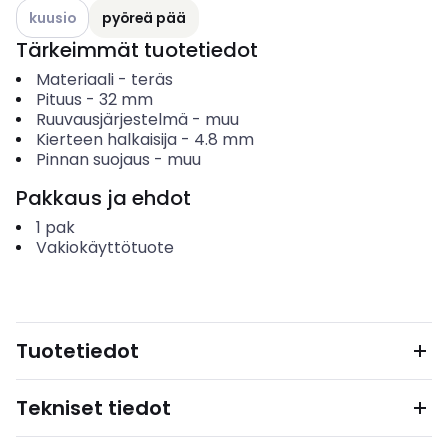
Katso käytettävissä olevat vaihtoehdot
kuusio
pyöreä pää
Tärkeimmät tuotetiedot
Materiaali
-
teräs
Pituus
-
32
mm
Ruuvausjärjestelmä
-
muu
Kierteen halkaisija
-
4.8
mm
Pinnan suojaus
-
muu
Pakkaus ja ehdot
1
pak
Vakiokäyttötuote
Tuotetiedot
Tekniset tiedot