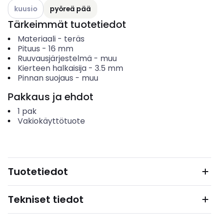
Katso käytettävissä olevat vaihtoehdot
kuusio
pyöreä pää
Tärkeimmät tuotetiedot
Materiaali
-
teräs
Pituus
-
16
mm
Ruuvausjärjestelmä
-
muu
Kierteen halkaisija
-
3.5
mm
Pinnan suojaus
-
muu
Pakkaus ja ehdot
1
pak
Vakiokäyttötuote
Tuotetiedot
Tekniset tiedot