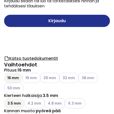
Kirjaudu sisään tai luo tili tarkistaaksesi hinnan ja
tehdäksesi tilauksen
Kirjaudu
Katso tuotedokumentit
Vaihtoehdot
Pituus
:
16 mm
Katso käytettävissä olevat vaihtoehdot
Katso käytettävissä olevat vaihtoehdot
Katso käytettävissä olevat va
Katso käytettävissä
16 mm
19 mm
25 mm
32 mm
38 mm
Katso käytettävissä olevat vaihtoehdot
50 mm
Kierteen halkaisija
:
3.5 mm
Katso käytettävissä olevat vaihtoehdot
Katso käytettävissä olevat vaihtoehdo
Katso käytettävissä olevat
3.5 mm
4.2 mm
4.8 mm
6.3 mm
Kannan muoto
:
pyöreä pää