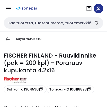
Siirry
Siirry
navigointiin
sisältöön
Haku
Näytä murupolku
FISCHER FINLAND - Ruuvikiinnike
(pak = 200 kpl) - Poraruuvi
kupukanta 4.2x16
Kopioi
Kopioi
Sähkönro 1304590
Sonepar-ID 100118898