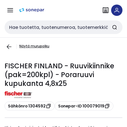
Siirry
Siirry
navigointiin
sisältöön
Haku
Näytä murupolku
FISCHER FINLAND - Ruuvikiinnike
(pak=200kpl) - Poraruuvi
kupukanta 4,8x25
Kopioi
Kopioi
Sähkönro 1304592
Sonepar-ID 100079019