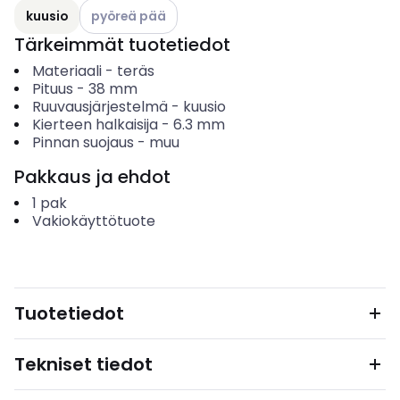
Katso käytettävissä olevat vaihtoehdot
kuusio
pyöreä pää
Tärkeimmät tuotetiedot
Materiaali
-
teräs
Pituus
-
38
mm
Ruuvausjärjestelmä
-
kuusio
Kierteen halkaisija
-
6.3
mm
Pinnan suojaus
-
muu
Pakkaus ja ehdot
1
pak
Vakiokäyttötuote
Tuotetiedot
Tekniset tiedot