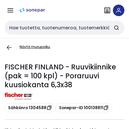
Siirry
Siirry
navigointiin
sisältöön
Haku
Näytä murupolku
FISCHER FINLAND - Ruuvikiinnike
(pak = 100 kpl) - Poraruuvi
kuusiokanta 6,3x38
Kopioi
Kopioi
Sähkönro 1304588
Sonepar-ID 100138811