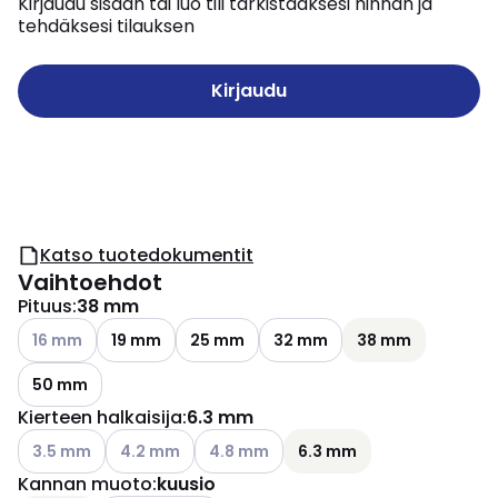
Kirjaudu sisään tai luo tili tarkistaaksesi hinnan ja
tehdäksesi tilauksen
Kirjaudu
Katso tuotedokumentit
Vaihtoehdot
Pituus
:
38 mm
Katso käytettävissä olevat vaihtoehdot
16 mm
19 mm
25 mm
32 mm
38 mm
50 mm
Kierteen halkaisija
:
6.3 mm
Katso käytettävissä olevat vaihtoehdot
Katso käytettävissä olevat vaihtoehdot
Katso käytettävissä olevat vaihtoehdo
3.5 mm
4.2 mm
4.8 mm
6.3 mm
Kannan muoto
:
kuusio