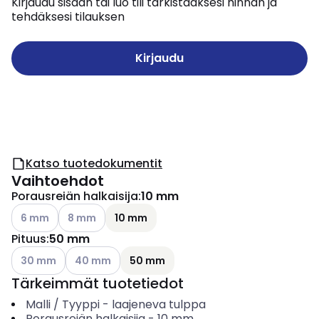
Kirjaudu sisään tai luo tili tarkistaaksesi hinnan ja
tehdäksesi tilauksen
Kirjaudu
Katso tuotedokumentit
Vaihtoehdot
Porausreiän halkaisija
:
10 mm
Katso käytettävissä olevat vaihtoehdot
Katso käytettävissä olevat vaihtoehdot
6 mm
8 mm
10 mm
Pituus
:
50 mm
Katso käytettävissä olevat vaihtoehdot
Katso käytettävissä olevat vaihtoehdot
30 mm
40 mm
50 mm
Tärkeimmät tuotetiedot
Malli / Tyyppi
-
laajeneva tulppa
Porausreiän halkaisija
-
10
mm