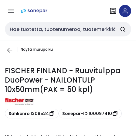
Siirry
Siirry
navigointiin
sisältöön
Haku
Näytä murupolku
FISCHER FINLAND - Ruuvitulppa
DuoPower - NAILONTULP
10x50mm(PAK = 50 kpl)
Kopioi
Kopioi
Sähkönro 1308524
Sonepar-ID 100097410