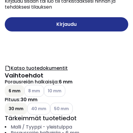
Kirjaudu sisään tai luo tili tarkistaaksesi hinnan ja
tehdäksesi tilauksen
Kirjaudu
Katso tuotedokumentit
Vaihtoehdot
Porausreiän halkaisija
:
6 mm
Katso käytettävissä olevat vaihtoehdot
Katso käytettävissä olevat vaihtoehdot
6 mm
8 mm
10 mm
Pituus
:
30 mm
Katso käytettävissä olevat vaihtoehdot
Katso käytettävissä olevat vaihtoehdot
30 mm
40 mm
50 mm
Tärkeimmät tuotetiedot
Malli / Tyyppi
-
yleistulppa
Porausreiän halkaisija
-
6
mm