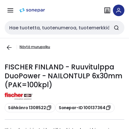
Siirry
Siirry
navigointiin
sisältöön
Haku
Näytä murupolku
FISCHER FINLAND - Ruuvitulppa
DuoPower - NAILONTULP 6x30mm
(PAK=100kpl)
Kopioi
Kopioi
Sähkönro 1308522
Sonepar-ID 100137364