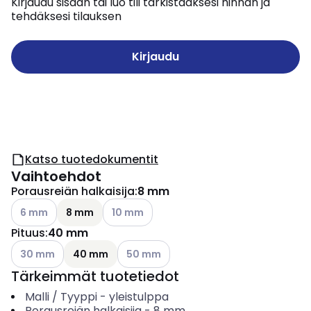
Kirjaudu sisään tai luo tili tarkistaaksesi hinnan ja
tehdäksesi tilauksen
Kirjaudu
Katso tuotedokumentit
Vaihtoehdot
Porausreiän halkaisija
:
8 mm
Katso käytettävissä olevat vaihtoehdot
Katso käytettävissä olevat vaihtoehdot
6 mm
8 mm
10 mm
Pituus
:
40 mm
Katso käytettävissä olevat vaihtoehdot
Katso käytettävissä olevat vaihtoehdot
30 mm
40 mm
50 mm
Tärkeimmät tuotetiedot
Malli / Tyyppi
-
yleistulppa
Porausreiän halkaisija
-
8
mm