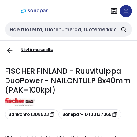
Siirry
Siirry
navigointiin
sisältöön
Haku
Näytä murupolku
FISCHER FINLAND - Ruuvitulppa
DuoPower - NAILONTULP 8x40mm
(PAK=100kpl)
Kopioi
Kopioi
Sähkönro 1308523
Sonepar-ID 100137365