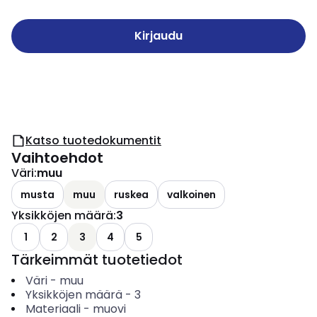
Kirjaudu
Katso tuotedokumentit
Vaihtoehdot
Väri
:
muu
musta
muu
ruskea
valkoinen
Yksikköjen määrä
:
3
1
2
3
4
5
Tärkeimmät tuotetiedot
Väri
-
muu
Yksikköjen määrä
-
3
Materiaali
-
muovi