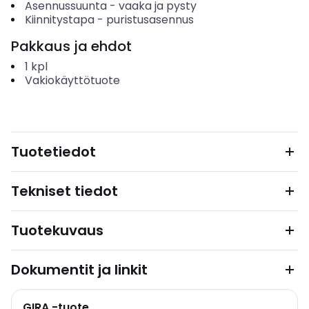
Asennussuunta
-
vaaka ja pysty
Kiinnitystapa
-
puristusasennus
Pakkaus ja ehdot
1
kpl
Vakiokäyttötuote
Tuotetiedot
Tekniset tiedot
Tuotekuvaus
Dokumentit ja linkit
GIRA -tuote