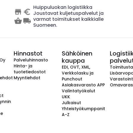
Huippuluokan logistiikka
Joustavat kuljetuspalvelut ja
varmat toimitukset kaikkialle
Suomeen.
Hinnastot
Sähköinen
Logistii
kauppa
palvelu
 Oy
Palveluhinnasto
Hinta- ja
EDI, OVT, XML,
Toimitust
tuotetiedostot
Verkkolasku ja
Lisäarvopa
aehdot
Myyntiehdot
Punchout
Varastoint
Asiakasvarasto APP
Omavaras
Valintatyökalut
ct
UKK
ynnin
Julkaisut
Yhteistyökumppanit
se
A-Z