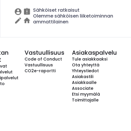
Sähköiset ratkaisut
Olemme sähköisen liiketoiminnan
ammattilainen
kan
Vastuullisuus
Asiakaspalvelu
t
Code of Conduct
Tule asiakkaaksi
Vastuullisuus
Ota yhteyttä
avat
CO2e-raportti
Yhteystiedot
lvelut
Asiakastili
ipalvelut
Asiakkaalle
to
Associate
Etsi myymälä
Toimittajalle