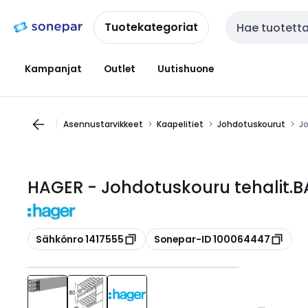
Siirry
Siirry
navigointiin
sisältöön
Tuotekategoriat
Haku
Kampanjat
Outlet
Uutishuone
Asennustarvikkeet
Kaapelitiet
Johdotuskourut
J
HAGER - Johdotuskouru tehalit.
Kopioi
Kopioi
Sähkönro 1417555
Sonepar-ID 100064447