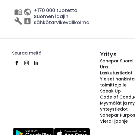
+170 000 tuotetta
Suomen laajin
sähkötarvikevalikoima
Seuraa meitä
Yritys
Sonepar Suomi
Ura
Laskutustiedot
Yleiset hankint
toimittajalle
Speak Up
Code of Condu
Myymälät ja my
yhteystiedot
Sonepar Purpo
Vierailijaohje