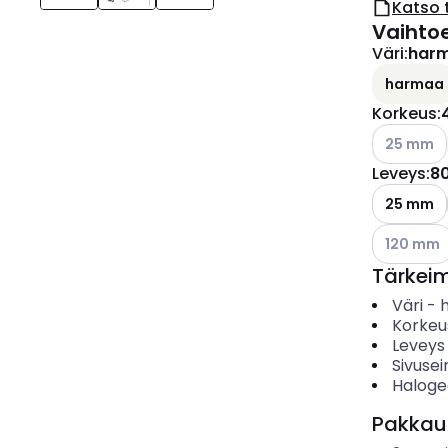
Katso 
Vaihto
Väri
:
har
harmaa
Korkeus
:
Katso käyt
25 mm
Leveys
:
8
25 mm
Katso käyt
120 mm
Tärkei
Väri
-
Korkeu
Leveys
Sivusei
Haloge
Pakkau