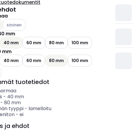
tuotedokumentit
ehdot
maa
Katso käytettävissä olevat vaihtoehdot
sininen
40 mm
ettävissä olevat vaihtoehdot
40 mm
60 mm
80 mm
100 mm
0 mm
40 mm
60 mm
80 mm
100 mm
ettävissä olevat vaihtoehdot
mmät tuotetiedot
harmaa
s
-
40
mm
-
80
mm
nän tyyppi
-
lamelloitu
eniton
-
ei
s ja ehdot