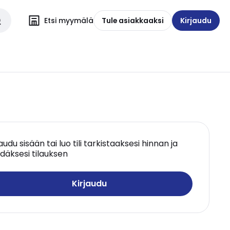
Etsi myymälä
Tule asiakkaaksi
Kirjaudu
jaudu sisään tai luo tili tarkistaaksesi hinnan ja
däksesi tilauksen
Kirjaudu