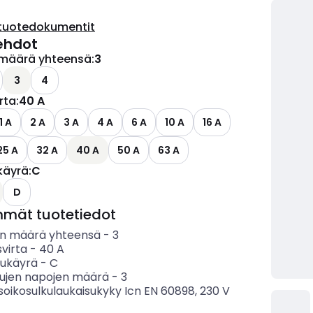
tuotedokumentit
ehdot
määrä yhteensä
:
3
3
4
irta
:
40 A
1 A
2 A
3 A
4 A
6 A
10 A
16 A
25 A
32 A
40 A
50 A
63 A
käyrä
:
C
D
mmät tuotetiedot
n määrä yhteensä
-
3
svirta
-
40
A
sukäyrä
-
C
tujen napojen määrä
-
3
soikosulkulaukaisukyky Icn EN 60898, 230 V