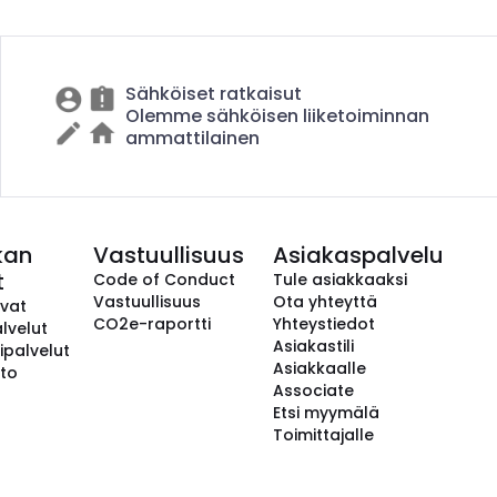
Sähköiset ratkaisut
Olemme sähköisen liiketoiminnan
ammattilainen
kan
Vastuullisuus
Asiakaspalvelu
t
Code of Conduct
Tule asiakkaaksi
Vastuullisuus
Ota yhteyttä
avat
CO2e-raportti
Yhteystiedot
lvelut
Asiakastili
ipalvelut
Asiakkaalle
to
Associate
Etsi myymälä
Toimittajalle