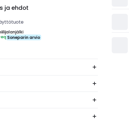
s ja ehdot
äyttötuote
ilijalanjälki
-eq
Soneparin arvio