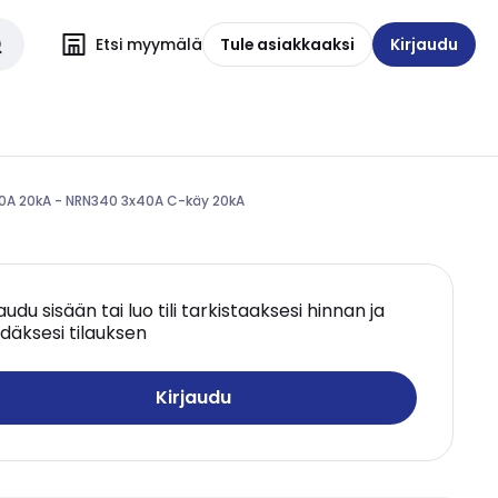
Etsi myymälä
Tule asiakkaaksi
Kirjaudu
40A 20kA - NRN340 3x40A C-käy 20kA
jaudu sisään tai luo tili tarkistaaksesi hinnan ja
däksesi tilauksen
Kirjaudu