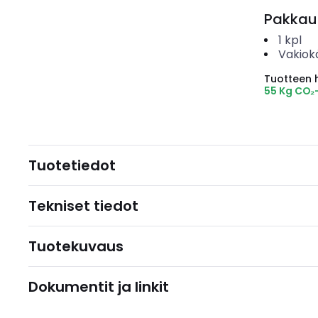
Pakkau
1
kpl
Vakiok
Tuotteen hi
55 Kg CO₂
Tuotetiedot
Tekniset tiedot
Tuotekuvaus
Dokumentit ja linkit