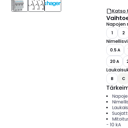
Katso 
Vaihto
Napojen 
1
2
Nimellisv
0.5 A
20 A
Laukaisu
B
C
Tärkei
Napoje
Nimelli
Laukai
Suojat
Mitoitu
-
10
kA