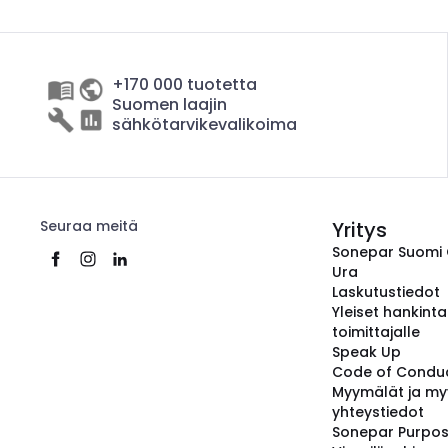
+170 000 tuotetta
Suomen laajin
sähkötarvikevalikoima
Seuraa meitä
Yritys
Sonepar Suomi
Ura
Laskutustiedot
Yleiset hankint
toimittajalle
Speak Up
Code of Condu
Myymälät ja my
yhteystiedot
Sonepar Purpo