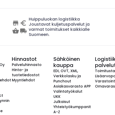
Huippuluokan logistiikka
Joustavat kuljetuspalvelut ja
varmat toimitukset kaikkialle
Suomeen.
Hinnastot
Sähköinen
Logistii
kauppa
palvelu
 Oy
Palveluhinnasto
Hinta- ja
EDI, OVT, XML,
Toimitust
tuotetiedostot
Verkkolasku ja
Lisäarvopa
aehdot
Myyntiehdot
Punchout
Varastoint
Asiakasvarasto APP
Omavaras
Valintatyökalut
ct
UKK
ynnin
Julkaisut
Yhteistyökumppanit
se
A-Z