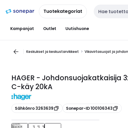
Siirry
Siirry
navigointiin
sisältöön
Tuotekategoriat
Haku
Kampanjat
Outlet
Uutishuone
Keskukset ja keskustarvikkeet
Vikavirtasuojat ja johdo
HAGER - Johdonsuojakatkaisija 
C-käy 20kA
Kopioi
Kopioi
Sähkönro 3263639
Sonepar-ID 100106343