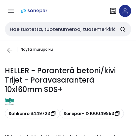
Siirry
Siirry
navigointiin
sisältöön
Haku
Näytä murupolku
HELLER - Poranterä betoni/kivi
Trijet - Poravasaranterä
10x160mm SDS+
Kopioi
Kopioi
Sähkönro 6449723
Sonepar-ID 100049853