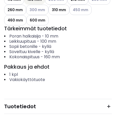
Katso käytettävissä olevat vaihtoehdot
Katso käytettävissä olev
260 mm
300 mm
310 mm
450 mm
460 mm
600 mm
Tärkeimmät tuotetiedot
Poran halkaisija
-
10
mm
Leikkuupituus
-
100
mm
Sopii betonille
-
kyllä
Soveltuu kivelle
-
kyllä
Kokonaispituus
-
160
mm
Pakkaus ja ehdot
1
kpl
Vakiokäyttötuote
Tuotetiedot