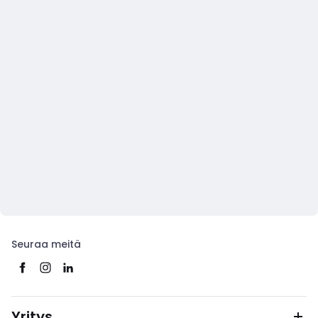
Seuraa meitä
Yritys