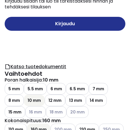
Kirjaudu sisään tai luo tili tarkistaaksesi hinnan ja
tehdäksesi tilauksen
Kirjaudu
Katso tuotedokumentit
Vaihtoehdot
Poran halkaisija
:
10 mm
5 mm
5.5 mm
6 mm
6.5 mm
7 mm
8 mm
10 mm
12 mm
13 mm
14 mm
Katso käytettävissä olevat vaihtoehdot
Katso käytettävissä olevat vaihtoehdot
Katso käytettävissä olevat vai
15 mm
16 mm
18 mm
20 mm
Kokonaispituus
:
160 mm
Katso käytettävissä olevat vaihtoehdo
Katso käytettä
110 mm
160 mm
200 mm
210 mm
250 mm