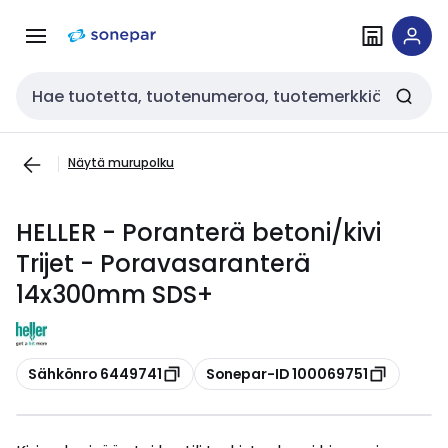
Siirry
Siirry
navigointiin
sisältöön
Haku
Näytä murupolku
HELLER - Poranterä betoni/kivi
Trijet - Poravasaranterä
14x300mm SDS+
Kopioi
Kopioi
Sähkönro 6449741
Sonepar-ID 100069751