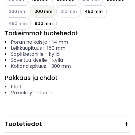
Katso käytettävissä olevat vaihtoehdot
Katso käytettävissä olevat vaihtoehd
260 mm
300 mm
310 mm
450 mm
Katso käytettävissä olevat vaihtoehdot
460 mm
600 mm
Tärkeimmät tuotetiedot
Poran halkaisija
-
14
mm
Leikkuupituus
-
150
mm
Sopii betonille
-
kyllä
Soveltuu kivelle
-
kyllä
Kokonaispituus
-
300
mm
Pakkaus ja ehdot
1
kpl
Vakiokäyttötuote
Tuotetiedot