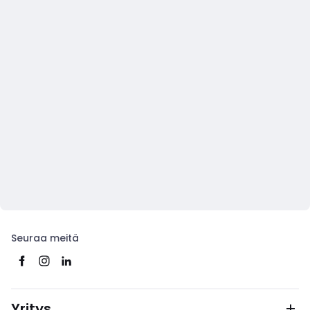
Seuraa meitä
Yritys