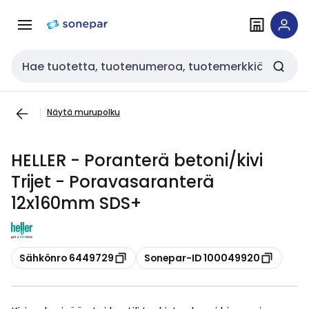
Siirry
Siirry
navigointiin
sisältöön
Haku
Näytä murupolku
HELLER - Poranterä betoni/kivi
Trijet - Poravasaranterä
12x160mm SDS+
Kopioi
Kopioi
Sähkönro 6449729
Sonepar-ID 100049920