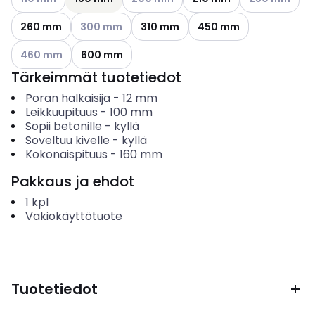
Katso käytettävissä olevat vaihtoehdot
260 mm
300 mm
310 mm
450 mm
Katso käytettävissä olevat vaihtoehdot
460 mm
600 mm
Tärkeimmät tuotetiedot
Poran halkaisija
-
12
mm
Leikkuupituus
-
100
mm
Sopii betonille
-
kyllä
Soveltuu kivelle
-
kyllä
Kokonaispituus
-
160
mm
Pakkaus ja ehdot
1
kpl
Vakiokäyttötuote
Tuotetiedot