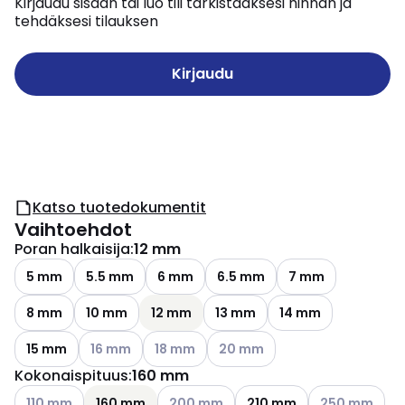
Kirjaudu sisään tai luo tili tarkistaaksesi hinnan ja
tehdäksesi tilauksen
Kirjaudu
Katso tuotedokumentit
Vaihtoehdot
Poran halkaisija
:
12 mm
5 mm
5.5 mm
6 mm
6.5 mm
7 mm
8 mm
10 mm
12 mm
13 mm
14 mm
Katso käytettävissä olevat vaihtoehdot
Katso käytettävissä olevat vaihtoehdot
Katso käytettävissä olevat vai
15 mm
16 mm
18 mm
20 mm
Kokonaispituus
:
160 mm
Katso käytettävissä olevat vaihtoehdot
Katso käytettävissä olevat vaihtoehdo
Katso käytettä
110 mm
160 mm
200 mm
210 mm
250 mm