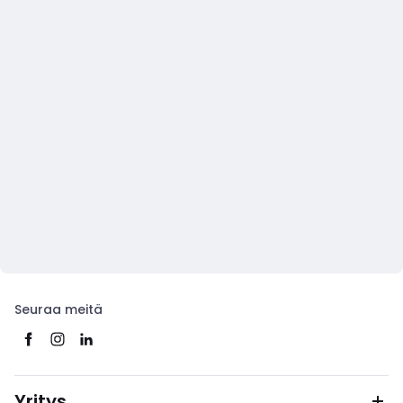
Seuraa meitä
Yritys