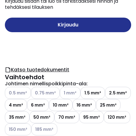
Kirjaudu sisään tai luo tili tarkistaaksesi hinnan ja
tehdäksesi tilauksen
Kirjaudu
Katso tuotedokumentit
Vaihtoehdot
Johtimen nimellispoikkipinta-ala
:
Katso käytettävissä olevat vaihtoehdot
Katso käytettävissä olevat vaihtoehdot
Katso käytettävissä olevat vaihtoe
0.5 mm²
0.75 mm²
1 mm²
1.5 mm²
2.5 mm²
4 mm²
6 mm²
10 mm²
16 mm²
25 mm²
35 mm²
50 mm²
70 mm²
95 mm²
120 mm²
Katso käytettävissä olevat vaihtoehdot
Katso käytettävissä olevat vaihtoehdot
150 mm²
185 mm²