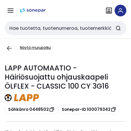
Siirry
Siirry
navigointiin
sisältöön
Haku
Näytä murupolku
LAPP AUTOMAATIO -
Häiriösuojattu ohjauskaapeli
ÖLFLEX - CLASSIC 100 CY 3G16
Kopioi
Kopioi
Sähkönro 0448502
Sonepar-ID 100079342