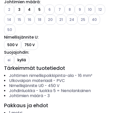
Johtimien määrä
:
Katso käytettävissä olevat vaihtoehdot
Katso käytettävissä olevat vaihtoehdo
Katso käytettävissä olevat vaiht
Katso käytettävissä olevat
Katso käytettävissä o
Katso käytettäv
Katso käy
2
3
4
5
6
7
8
9
10
12
Katso käytettävissä olevat vaihtoehdot
Katso käytettävissä olevat vaihtoehdot
Katso käytettävissä olevat vaihtoehdot
Katso käytettävissä olevat vaihtoehdot
Katso käytettävissä olevat vaihtoehdo
Katso käytettävissä olevat vaih
Katso käytettävissä oleva
Katso käytettävissä
Katso käytett
14
15
16
18
20
21
24
25
40
Katso käytettävissä olevat vaihtoehdot
50
Nimellisjännite U
:
500 V
750 V
Suojajohdin
:
Katso käytettävissä olevat vaihtoehdot
ei
kyllä
Tärkeimmät tuotetiedot
Johtimen nimellispoikkipinta-ala
-
16
mm²
Ulkovaipan materiaali
-
PVC
Nimellisjännite U0
-
450
V
Johdinluokka
-
luokka 5 = hienolankainen
Johtimien määrä
-
3
Pakkaus ja ehdot
1
metri