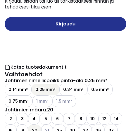
Kirjaudu sisään tai luo tili tarkistaaksesi hinnan ja
tehdäksesi tilauksen
Kirjaudu
Katso tuotedokumentit
Vaihtoehdot
Johtimen nimellispoikkipinta-ala
:
0.25 mm²
0.14 mm²
0.25 mm²
0.34 mm²
0.5 mm²
Katso käytettävissä olevat vaihtoehdot
Katso käytettävissä olevat vaihtoehdo
0.75 mm²
1 mm²
1.5 mm²
Johtimien määrä
:
20
2
3
4
5
6
7
8
10
12
14
Katso käytettävissä olevat vaihtoehdot
16
18
20
21
25
30
32
36
37