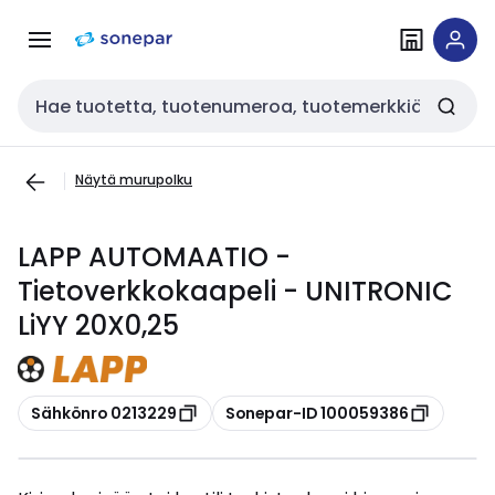
Siirry
Siirry
navigointiin
sisältöön
Haku
Näytä murupolku
LAPP AUTOMAATIO -
Tietoverkkokaapeli - UNITRONIC
LiYY 20X0,25
Kopioi
Kopioi
Sähkönro 0213229
Sonepar-ID 100059386