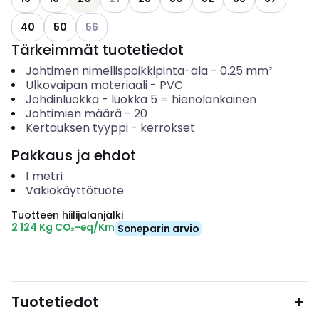
Katso käytettävissä olevat vaihtoehdot
40
50
56
Tärkeimmät tuotetiedot
Johtimen nimellispoikkipinta-ala
-
0.25
mm²
Ulkovaipan materiaali
-
PVC
Johdinluokka
-
luokka 5 = hienolankainen
Johtimien määrä
-
20
Kertauksen tyyppi
-
kerrokset
Pakkaus ja ehdot
1
metri
Vakiokäyttötuote
Tuotteen hiilijalanjälki
2 124 Kg CO₂-eq/Km
Soneparin arvio
Tuotetiedot