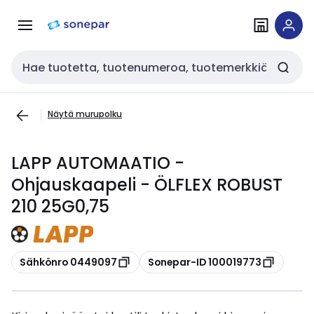
Siirry
Siirry
navigointiin
sisältöön
Haku
Näytä murupolku
LAPP AUTOMAATIO -
Ohjauskaapeli - ÖLFLEX ROBUST
210 25G0,75
Kopioi
Kopioi
Sähkönro 0449097
Sonepar-ID 100019773