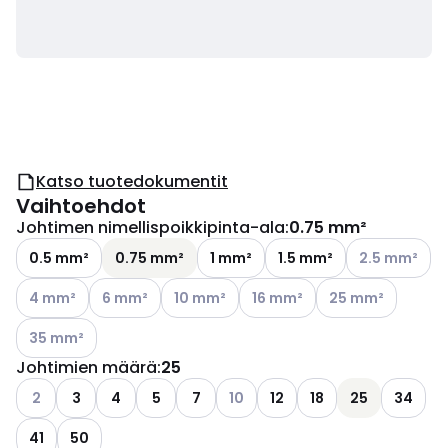
Katso tuotedokumentit
Vaihtoehdot
Johtimen nimellispoikkipinta-ala
:
0.75 mm²
Katso käytettä
0.5 mm²
0.75 mm²
1 mm²
1.5 mm²
2.5 mm²
Katso käytettävissä olevat vaihtoehdot
Katso käytettävissä olevat vaihtoehdot
Katso käytettävissä olevat vaihtoehdot
Katso käytettävissä olevat v
Katso käytettäviss
4 mm²
6 mm²
10 mm²
16 mm²
25 mm²
Katso käytettävissä olevat vaihtoehdot
35 mm²
Johtimien määrä
:
25
Katso käytettävissä olevat vaihtoehdot
Katso käytettävissä olevat vaiht
2
3
4
5
7
10
12
18
25
34
41
50