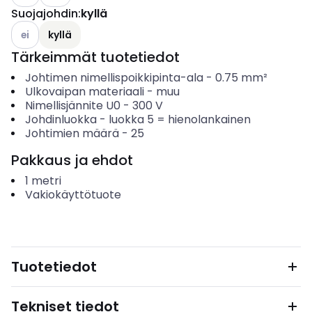
Suojajohdin
:
kyllä
Katso käytettävissä olevat vaihtoehdot
ei
kyllä
Tärkeimmät tuotetiedot
Johtimen nimellispoikkipinta-ala
-
0.75
mm²
Ulkovaipan materiaali
-
muu
Nimellisjännite U0
-
300
V
Johdinluokka
-
luokka 5 = hienolankainen
Johtimien määrä
-
25
Pakkaus ja ehdot
1
metri
Vakiokäyttötuote
Tuotetiedot
Tekniset tiedot