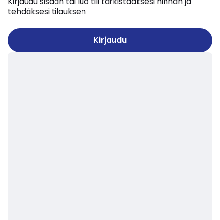
Kirjaudu sisään tai luo tili tarkistaaksesi hinnan ja
tehdäksesi tilauksen
Kirjaudu