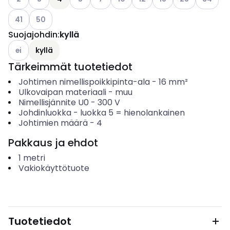
Katso käytettävissä olevat vaihtoehdot
Katso käytettävissä olevat vaihtoehdot
41
50
Suojajohdin
:
kyllä
Katso käytettävissä olevat vaihtoehdot
ei
kyllä
Tärkeimmät tuotetiedot
Johtimen nimellispoikkipinta-ala
-
16
mm²
Ulkovaipan materiaali
-
muu
Nimellisjännite U0
-
300
V
Johdinluokka
-
luokka 5 = hienolankainen
Johtimien määrä
-
4
Pakkaus ja ehdot
1
metri
Vakiokäyttötuote
Tuotetiedot