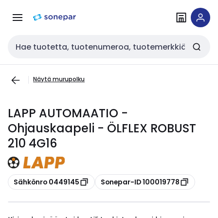
Siirry
Siirry
navigointiin
sisältöön
Haku
Näytä murupolku
LAPP AUTOMAATIO -
Ohjauskaapeli - ÖLFLEX ROBUST
210 4G16
Kopioi
Kopioi
Sähkönro 0449145
Sonepar-ID 100019778