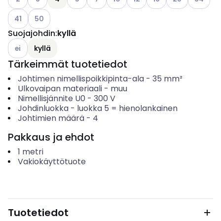
Katso käytettävissä olevat vaihtoehdot
Katso käytettävissä olevat vaihtoehdot
41
50
Suojajohdin
:
kyllä
Katso käytettävissä olevat vaihtoehdot
ei
kyllä
Tärkeimmät tuotetiedot
Johtimen nimellispoikkipinta-ala
-
35
mm²
Ulkovaipan materiaali
-
muu
Nimellisjännite U0
-
300
V
Johdinluokka
-
luokka 5 = hienolankainen
Johtimien määrä
-
4
Pakkaus ja ehdot
1
metri
Vakiokäyttötuote
Tuotetiedot