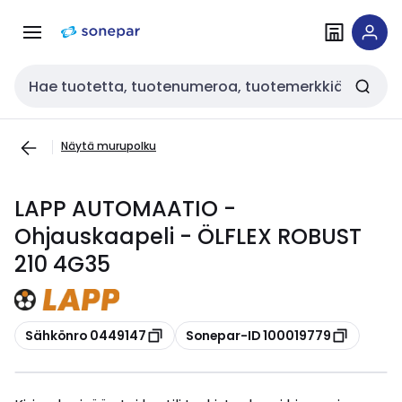
Siirry
Siirry
navigointiin
sisältöön
Haku
Näytä murupolku
LAPP AUTOMAATIO -
Ohjauskaapeli - ÖLFLEX ROBUST
210 4G35
Kopioi
Kopioi
Sähkönro 0449147
Sonepar-ID 100019779