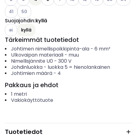
Katso käytettävissä olevat vaihtoehdot
Katso käytettävissä olevat vaihtoehdot
41
50
Suojajohdin
:
kyllä
Katso käytettävissä olevat vaihtoehdot
ei
kyllä
Tärkeimmät tuotetiedot
Johtimen nimellispoikkipinta-ala
-
6
mm²
Ulkovaipan materiaali
-
muu
Nimellisjännite U0
-
300
V
Johdinluokka
-
luokka 5 = hienolankainen
Johtimien määrä
-
4
Pakkaus ja ehdot
1
metri
Vakiokäyttötuote
Tuotetiedot