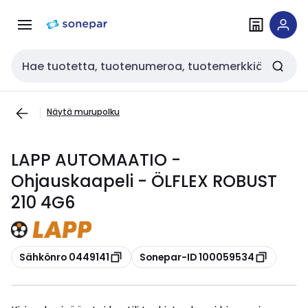
Siirry
Siirry
navigointiin
sisältöön
Haku
Näytä murupolku
LAPP AUTOMAATIO -
Ohjauskaapeli - ÖLFLEX ROBUST
210 4G6
Kopioi
Kopioi
Sähkönro 0449141
Sonepar-ID 100059534