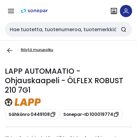
Siirry
Siirry
navigointiin
sisältöön
Haku
Näytä murupolku
LAPP AUTOMAATIO -
Ohjauskaapeli - ÖLFLEX ROBUST
210 7G1
Kopioi
Kopioi
Sähkönro 0449108
Sonepar-ID 100019774