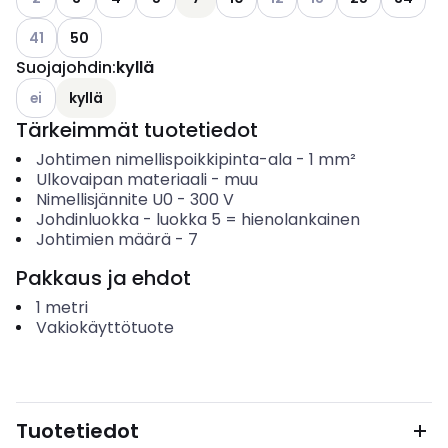
Katso käytettävissä olevat vaihtoehdot
41
50
Suojajohdin
:
kyllä
Katso käytettävissä olevat vaihtoehdot
ei
kyllä
Tärkeimmät tuotetiedot
Johtimen nimellispoikkipinta-ala
-
1
mm²
Ulkovaipan materiaali
-
muu
Nimellisjännite U0
-
300
V
Johdinluokka
-
luokka 5 = hienolankainen
Johtimien määrä
-
7
Pakkaus ja ehdot
1
metri
Vakiokäyttötuote
Tuotetiedot