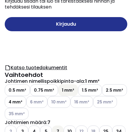
Kirjaudu sisään tai luo tili tarkistaaksesi hinnan ja
tehdäksesi tilauksen
Kirjaudu
Katso tuotedokumentit
Vaihtoehdot
Johtimen nimellispoikkipinta-ala
:
1 mm²
0.5 mm²
0.75 mm²
1 mm²
1.5 mm²
2.5 mm²
Katso käytettävissä olevat vaihtoehdot
Katso käytettävissä olevat vaihtoehdot
Katso käytettävissä olevat v
Katso käytettäviss
4 mm²
6 mm²
10 mm²
16 mm²
25 mm²
Katso käytettävissä olevat vaihtoehdot
35 mm²
Johtimien määrä
:
7
Katso käytettävissä olevat vaihtoehdot
Katso käytettävissä olevat
Katso käytettävissä 
2
3
4
5
7
10
12
18
25
34