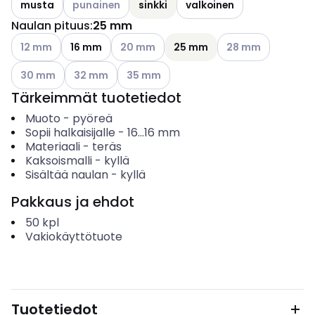
musta
punainen
sinkki
valkoinen
Naulan pituus
:
25 mm
Katso käytettävissä olevat vaihtoehdot
Katso käytettävissä olevat vaihtoehdot
Katso käytettävissä
12 mm
16 mm
20 mm
25 mm
28 mm
Katso käytettävissä olevat vaihtoehdot
Katso käytettävissä olevat vaihtoehdot
Katso käytettävissä olevat vaihtoehdot
30 mm
32 mm
35 mm
Tärkeimmät tuotetiedot
Muoto
-
pyöreä
Sopii halkaisijalle
-
16...16
mm
Materiaali
-
teräs
Kaksoismalli
-
kyllä
Sisältää naulan
-
kyllä
Pakkaus ja ehdot
50
kpl
Vakiokäyttötuote
Tuotetiedot