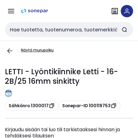
Siirry
Siirry
navigointiin
sisältöön
Haku
Näytä murupolku
LETTI - Lyöntikiinnike Letti - 16-
2B/25 16mm sinkitty
Kopioi
Kopioi
Sähkönro 1300017
Sonepar-ID 100119753
Kirjaudu sisään tai luo tili tarkistaaksesi hinnan ja
tehdäksesi tilauksen