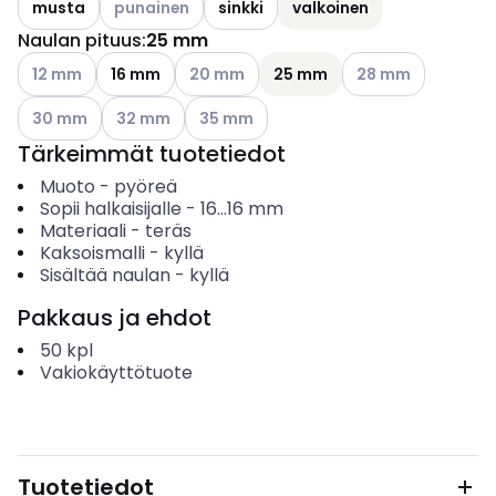
musta
punainen
sinkki
valkoinen
Naulan pituus
:
25 mm
Katso käytettävissä olevat vaihtoehdot
Katso käytettävissä olevat vaihtoehdot
Katso käytettävissä
12 mm
16 mm
20 mm
25 mm
28 mm
Katso käytettävissä olevat vaihtoehdot
Katso käytettävissä olevat vaihtoehdot
Katso käytettävissä olevat vaihtoehdot
30 mm
32 mm
35 mm
Tärkeimmät tuotetiedot
Muoto
-
pyöreä
Sopii halkaisijalle
-
16...16
mm
Materiaali
-
teräs
Kaksoismalli
-
kyllä
Sisältää naulan
-
kyllä
Pakkaus ja ehdot
50
kpl
Vakiokäyttötuote
Tuotetiedot