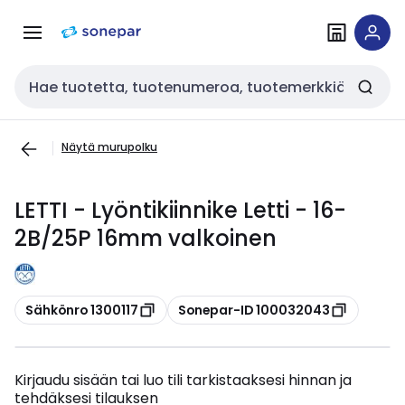
Siirry
Siirry
navigointiin
sisältöön
Haku
Näytä murupolku
LETTI - Lyöntikiinnike Letti - 16-
2B/25P 16mm valkoinen
Kopioi
Kopioi
Sähkönro 1300117
Sonepar-ID 100032043
Kirjaudu sisään tai luo tili tarkistaaksesi hinnan ja
tehdäksesi tilauksen