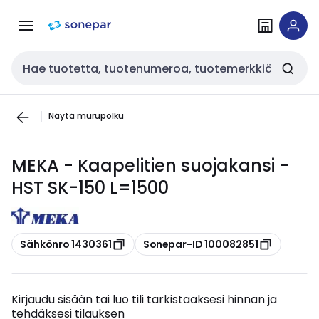
Siirry
Siirry
navigointiin
sisältöön
Haku
Näytä murupolku
MEKA - Kaapelitien suojakansi -
HST SK-150 L=1500
Kopioi
Kopioi
Sähkönro 1430361
Sonepar-ID 100082851
Kirjaudu sisään tai luo tili tarkistaaksesi hinnan ja
tehdäksesi tilauksen