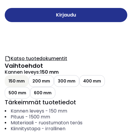
Kirjaudu
Katso tuotedokumentit
Vaihtoehdot
Kannen leveys
:
150 mm
150 mm
200 mm
300 mm
400 mm
500 mm
600 mm
Tärkeimmät tuotetiedot
Kannen leveys
-
150
mm
Pituus
-
1500
mm
Materiaali
-
ruostumaton teräs
Kiinnitystapa
-
irrallinen