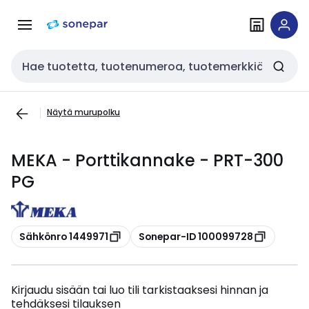
Siirry
Siirry
navigointiin
sisältöön
Haku
Näytä murupolku
MEKA - Porttikannake - PRT-300
PG
Kopioi
Kopioi
Sähkönro 1449971
Sonepar-ID 100099728
Kirjaudu sisään tai luo tili tarkistaaksesi hinnan ja
tehdäksesi tilauksen