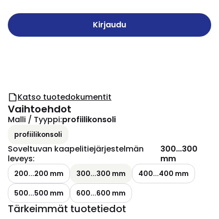
Kirjaudu
Katso tuotedokumentit
Vaihtoehdot
Malli / Tyyppi
:
profiilikonsoli
profiilikonsoli
Soveltuvan kaapelitiejärjestelmän
300...300
leveys
:
mm
200...200 mm
300...300 mm
400...400 mm
500...500 mm
600...600 mm
Tärkeimmät tuotetiedot