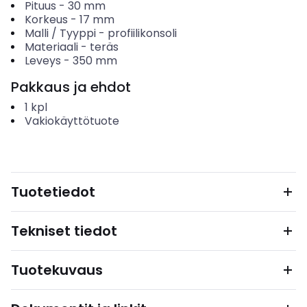
Pituus
-
30
mm
Korkeus
-
17
mm
Malli / Tyyppi
-
profiilikonsoli
Materiaali
-
teräs
Leveys
-
350
mm
Pakkaus ja ehdot
1
kpl
Vakiokäyttötuote
Tuotetiedot
Tekniset tiedot
Tuotekuvaus