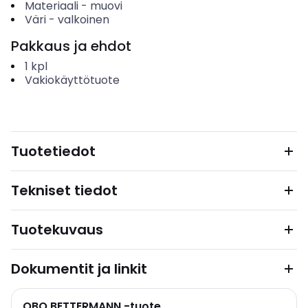
Materiaali
-
muovi
Väri
-
valkoinen
Pakkaus ja ehdot
1
kpl
Vakiokäyttötuote
Tuotetiedot
Tekniset tiedot
Tuotekuvaus
Dokumentit ja linkit
OBO BETTERMANN -tuote