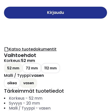
Kirjaudu
Katso tuotedokumentit
Vaihtoehdot
Korkeus
:
52 mm
52 mm
72 mm
112 mm
Malli / Tyyppi
:
vasen
oikea
vasen
Tärkeimmät tuotetiedot
Korkeus
-
52
mm
Syvyys
-
20
mm
Malli / Tyyppi
-
vasen