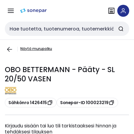
Siirry
Siirry
navigointiin
sisältöön
Haku
Näytä murupolku
OBO BETTERMANN - Pääty - SL
20/50 VASEN
Kopioi
Kopioi
Sähkönro 1426415
Sonepar-ID 100023219
Kirjaudu sisään tai luo tili tarkistaaksesi hinnan ja
tehdäksesi tilauksen