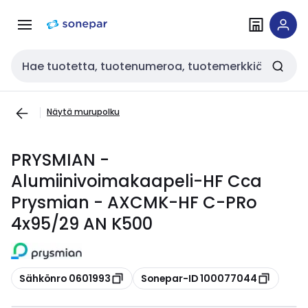
Siirry
Siirry
navigointiin
sisältöön
Haku
Näytä murupolku
PRYSMIAN -
Alumiinivoimakaapeli-HF Cca
Prysmian - AXCMK-HF C-PRo
4x95/29 AN K500
Kopioi
Kopioi
Sähkönro 0601993
Sonepar-ID 100077044