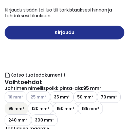
Kirjaudu sisään tai luo tili tarkistaaksesi hinnan ja
tehdäksesi tilauksen
Kirjaudu
Katso tuotedokumentit
Vaihtoehdot
Johtimen nimellispoikkipinta-ala
:
95 mm²
Katso käytettävissä olevat vaihtoehdot
Katso käytettävissä olevat vaihtoehdot
16 mm²
25 mm²
35 mm²
50 mm²
70 mm²
95 mm²
120 mm²
150 mm²
185 mm²
240 mm²
300 mm²
Johtimien määrä
:
5