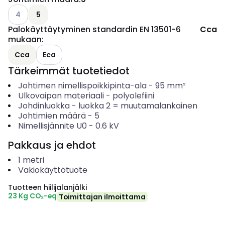
Katso käytettävissä olevat vaihtoehdot
4
5
Palokäyttäytyminen standardin EN 13501-6
Cca
mukaan
:
Cca
Eca
Tärkeimmät tuotetiedot
Johtimen nimellispoikkipinta-ala
-
95
mm²
Ulkovaipan materiaali
-
polyolefiini
Johdinluokka
-
luokka 2 = muutamalankainen
Johtimien määrä
-
5
Nimellisjännite U0
-
0.6
kV
Pakkaus ja ehdot
1
metri
Vakiokäyttötuote
Tuotteen hiilijalanjälki
23 Kg CO₂-eq
Toimittajan ilmoittama