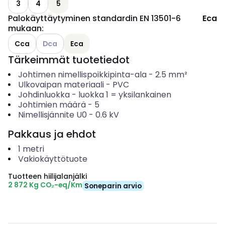
3
4
5
Palokäyttäytyminen standardin EN 13501-6
Eca
mukaan
:
Katso käytettävissä olevat vaihtoehdot
Cca
Dca
Eca
Tärkeimmät tuotetiedot
Johtimen nimellispoikkipinta-ala
-
2.5
mm²
Ulkovaipan materiaali
-
PVC
Johdinluokka
-
luokka 1 = yksilankainen
Johtimien määrä
-
5
Nimellisjännite U0
-
0.6
kV
Pakkaus ja ehdot
1
metri
Vakiokäyttötuote
Tuotteen hiilijalanjälki
2 872 Kg CO₂-eq/Km
Soneparin arvio