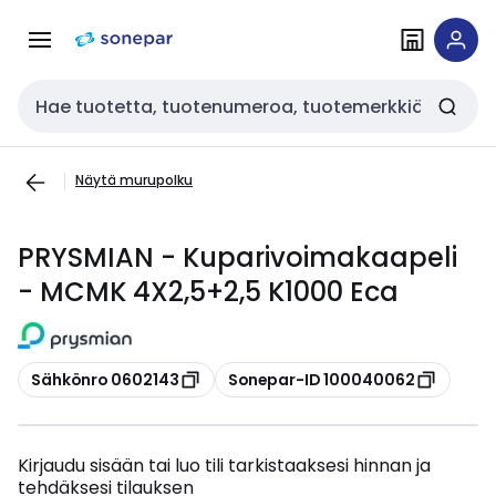
Siirry
Siirry
navigointiin
sisältöön
Haku
Näytä murupolku
PRYSMIAN - Kuparivoimakaapeli
- MCMK 4X2,5+2,5 K1000 Eca
Kopioi
Kopioi
Sähkönro 0602143
Sonepar-ID 100040062
Kirjaudu sisään tai luo tili tarkistaaksesi hinnan ja
tehdäksesi tilauksen