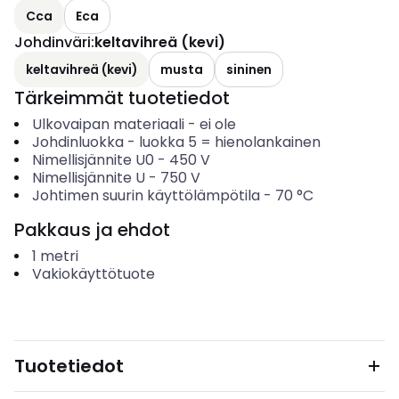
Cca
Eca
Johdinväri
:
keltavihreä (kevi)
keltavihreä (kevi)
musta
sininen
Tärkeimmät tuotetiedot
Ulkovaipan materiaali
-
ei ole
Johdinluokka
-
luokka 5 = hienolankainen
Nimellisjännite U0
-
450
V
Nimellisjännite U
-
750
V
Johtimen suurin käyttölämpötila
-
70
°C
Pakkaus ja ehdot
1
metri
Vakiokäyttötuote
Tuotetiedot