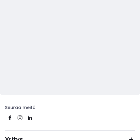
Seuraa meitä
Yritys