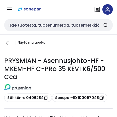
Siirry
Siirry
navigointiin
sisältöön
Haku
Näytä murupolku
PRYSMIAN - Asennusjohto-HF -
MKEM-HF C-PRo 35 KEVI K6/500
Cca
Kopioi
Kopioi
Sähkönro 0406284
Sonepar-ID 100097048