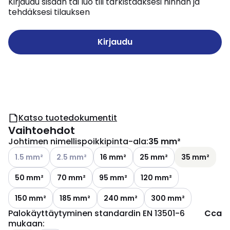
Kirjaudu sisään tai luo tili tarkistaaksesi hinnan ja
tehdäksesi tilauksen
Kirjaudu
Katso tuotedokumentit
Vaihtoehdot
Johtimen nimellispoikkipinta-ala
:
35 mm²
Katso käytettävissä olevat vaihtoehdot
Katso käytettävissä olevat vaihtoehdot
1.5 mm²
2.5 mm²
16 mm²
25 mm²
35 mm²
50 mm²
70 mm²
95 mm²
120 mm²
150 mm²
185 mm²
240 mm²
300 mm²
Palokäyttäytyminen standardin EN 13501-6
Cca
mukaan
: