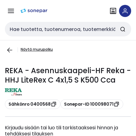
Siirry
Siirry
navigointiin
sisältöön
Haku
Näytä murupolku
REKA - Asennuskaapeli-HF Reka -
HHJ LiteRex C 4x1,5 S K500 Cca
Kopioi
Kopioi
Sähkönro 0400568
Sonepar-ID 100098071
Kirjaudu sisään tai luo tili tarkistaaksesi hinnan ja
tehdäksesi tilauksen