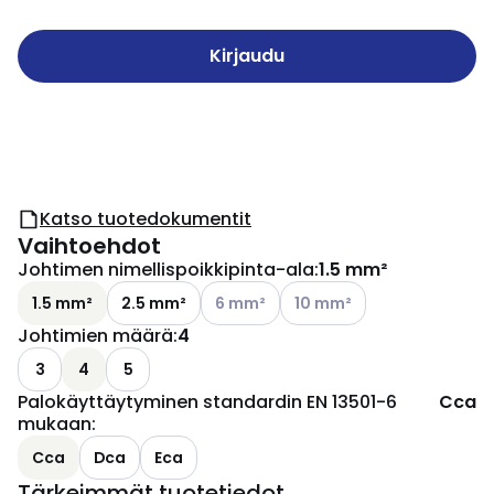
Kirjaudu
Katso tuotedokumentit
Vaihtoehdot
Johtimen nimellispoikkipinta-ala
:
1.5 mm²
Katso käytettävissä olevat vaihtoehd
Katso käytettävissä olevat
1.5 mm²
2.5 mm²
6 mm²
10 mm²
Johtimien määrä
:
4
3
4
5
Palokäyttäytyminen standardin EN 13501-6
Cca
mukaan
:
Cca
Dca
Eca
Tärkeimmät tuotetiedot