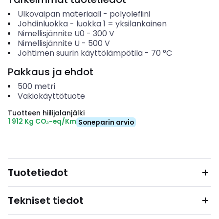
Ulkovaipan materiaali
-
polyolefiini
Johdinluokka
-
luokka 1 = yksilankainen
Nimellisjännite U0
-
300
V
Nimellisjännite U
-
500
V
Johtimen suurin käyttölämpötila
-
70
°C
Pakkaus ja ehdot
500
metri
Vakiokäyttötuote
Tuotteen hiilijalanjälki
1 912 Kg CO₂-eq/Km
Soneparin arvio
Tuotetiedot
Tekniset tiedot