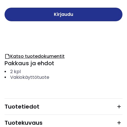
Kirjaudu
Katso tuotedokumentit
Pakkaus ja ehdot
2
kpl
Vakiokäyttötuote
Tuotetiedot
Tuotekuvaus