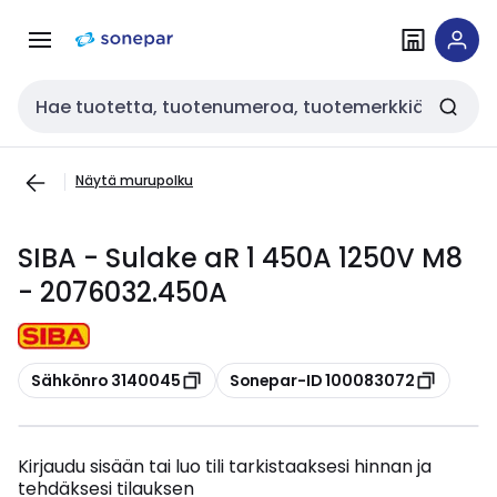
Siirry
Siirry
navigointiin
sisältöön
Haku
Näytä murupolku
SIBA - Sulake aR 1 450A 1250V M8
- 2076032.450A
Kopioi
Kopioi
Sähkönro 3140045
Sonepar-ID 100083072
Kirjaudu sisään tai luo tili tarkistaaksesi hinnan ja
tehdäksesi tilauksen