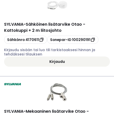
SYLVANIA
-
Sähköinen lisätarvike Otao -
Kattokuppi + 2 m liitosjohto
Kopioi
Kopioi
Sähkönro
4170611
Sonepar-ID
100290191
Kirjaudu sisään tai luo tili tarkistaaksesi hinnan ja
tehdäksesi tilauksen
Kirjaudu
SYLVANIA
-
Mekaaninen lisätarvike Otao -