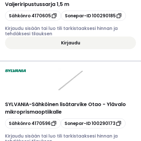
Vaijeriripustussarja 1,5 m
Kopioi
Kopioi
Sähkönro
4170605
Sonepar-ID
100290185
Kirjaudu sisään tai luo tili tarkistaaksesi hinnan ja
tehdäksesi tilauksen
Kirjaudu
SYLVANIA
-
Sähköinen lisätarvike Otao - Ylävalo
mikroprismaoptiikalle
Kopioi
Kopioi
Sähkönro
4170596
Sonepar-ID
100290173
Kirjaudu sisään tai luo tili tarkistaaksesi hinnan ja