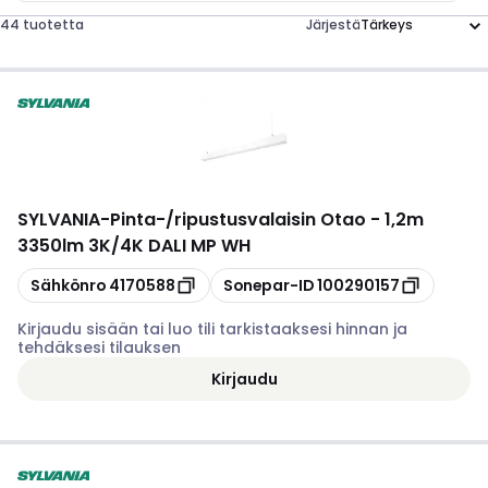
44 tuotetta
Järjestä
SYLVANIA
-
Pinta-/ripustusvalaisin Otao - 1,2m
3350lm 3K/4K DALI MP WH
Kopioi
Kopioi
Sähkönro
4170588
Sonepar-ID
100290157
Kirjaudu sisään tai luo tili tarkistaaksesi hinnan ja
tehdäksesi tilauksen
Kirjaudu