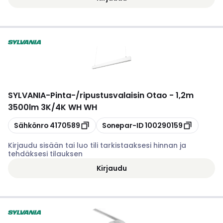
SYLVANIA
-
Pinta-/ripustusvalaisin Otao - 1,2m
3500lm 3K/4K WH WH
Kopioi
Kopioi
Sähkönro
4170589
Sonepar-ID
100290159
Kirjaudu sisään tai luo tili tarkistaaksesi hinnan ja
tehdäksesi tilauksen
Kirjaudu