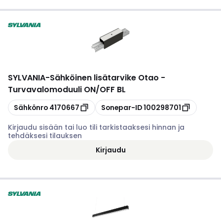
SYLVANIA
-
Sähköinen lisätarvike Otao -
Turvavalomoduuli ON/OFF BL
Kopioi
Kopioi
Sähkönro
4170667
Sonepar-ID
100298701
Kirjaudu sisään tai luo tili tarkistaaksesi hinnan ja
tehdäksesi tilauksen
Kirjaudu