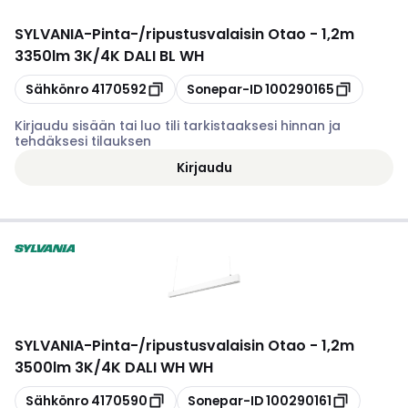
SYLVANIA
-
Pinta-/ripustusvalaisin Otao - 1,2m
3350lm 3K/4K DALI BL WH
Kopioi
Kopioi
Sähkönro
4170592
Sonepar-ID
100290165
Kirjaudu sisään tai luo tili tarkistaaksesi hinnan ja
tehdäksesi tilauksen
Kirjaudu
SYLVANIA
-
Pinta-/ripustusvalaisin Otao - 1,2m
3500lm 3K/4K DALI WH WH
Kopioi
Kopioi
Sähkönro
4170590
Sonepar-ID
100290161