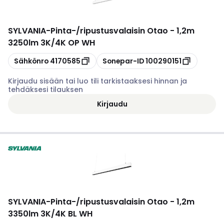
SYLVANIA
-
Pinta-/ripustusvalaisin Otao - 1,2m
3250lm 3K/4K OP WH
Kopioi
Kopioi
Sähkönro
4170585
Sonepar-ID
100290151
Kirjaudu sisään tai luo tili tarkistaaksesi hinnan ja
tehdäksesi tilauksen
Kirjaudu
SYLVANIA
-
Pinta-/ripustusvalaisin Otao - 1,2m
3350lm 3K/4K BL WH