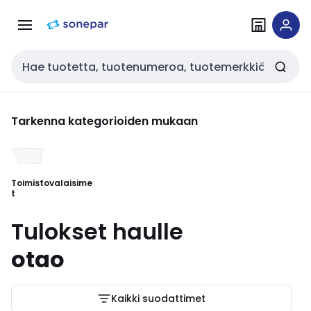
Siirry
Siirry
navigointiin
sisältöön
Haku
Tarkenna kategorioiden mukaan
Toimistovalaisime
t
Tulokset haulle
otao
Kaikki suodattimet