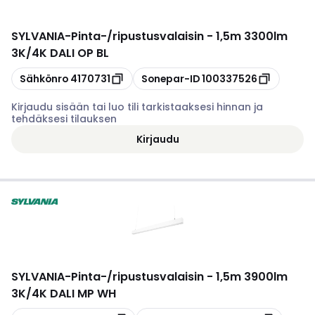
SYLVANIA
-
Pinta-/ripustusvalaisin - 1,5m 3300lm
3K/4K DALI OP BL
Kopioi
Kopioi
Sähkönro
4170731
Sonepar-ID
100337526
Kirjaudu sisään tai luo tili tarkistaaksesi hinnan ja
tehdäksesi tilauksen
Kirjaudu
SYLVANIA
-
Pinta-/ripustusvalaisin - 1,5m 3900lm
3K/4K DALI MP WH