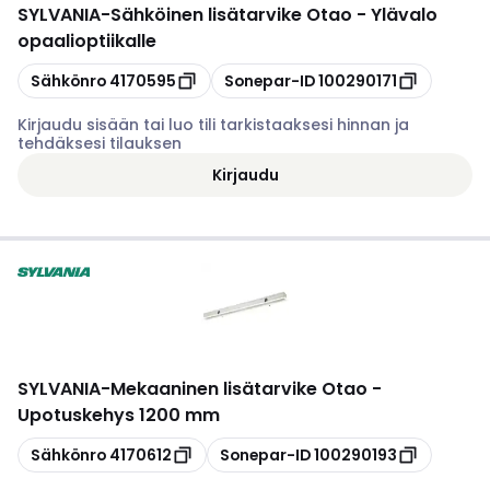
SYLVANIA
-
Sähköinen lisätarvike Otao - Ylävalo
opaalioptiikalle
Kopioi
Kopioi
Sähkönro
4170595
Sonepar-ID
100290171
Kirjaudu sisään tai luo tili tarkistaaksesi hinnan ja
tehdäksesi tilauksen
Kirjaudu
SYLVANIA
-
Mekaaninen lisätarvike Otao -
Upotuskehys 1200 mm
Kopioi
Kopioi
Sähkönro
4170612
Sonepar-ID
100290193