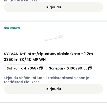
tehdäksesi tilauksen
Kirjaudu
SYLVANIA
-
Pinta-/ripustusvalaisin Otao - 1,2m
3350lm 3K/4K MP WH
Kopioi
Kopioi
Sähkönro
4170587
Sonepar-ID
100290155
Kirjaudu sisään tai luo tili tarkistaaksesi hinnan ja
tehdäksesi tilauksen
Kirjaudu