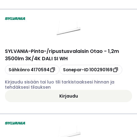
SYLVANIA
-
Pinta-/ripustusvalaisin Otao - 1,2m
3500lm 3K/4K DALI SI WH
Kopioi
Kopioi
Sähkönro
4170594
Sonepar-ID
100290169
Kirjaudu sisään tai luo tili tarkistaaksesi hinnan ja
tehdäksesi tilauksen
Kirjaudu