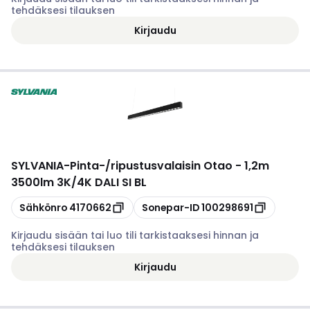
tehdäksesi tilauksen
Kirjaudu
SYLVANIA
-
Pinta-/ripustusvalaisin Otao - 1,2m
3500lm 3K/4K DALI SI BL
Kopioi
Kopioi
Sähkönro
4170662
Sonepar-ID
100298691
Kirjaudu sisään tai luo tili tarkistaaksesi hinnan ja
tehdäksesi tilauksen
Kirjaudu