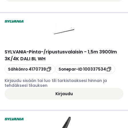
SYLVANIA
-
Pinta-/ripustusvalaisin - 1,5m 3900lm
3K/4K DALI BL WH
Kopioi
Kopioi
Sähkönro
4170739
Sonepar-ID
100337534
Kirjaudu sisään tai luo tili tarkistaaksesi hinnan ja
tehdäksesi tilauksen
Kirjaudu