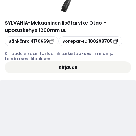
SYLVANIA
-
Mekaaninen lisätarvike Otao -
Upotuskehys 1200mm BL
Kopioi
Kopioi
Sähkönro
4170669
Sonepar-ID
100298705
Kirjaudu sisään tai luo tili tarkistaaksesi hinnan ja
tehdäksesi tilauksen
Kirjaudu