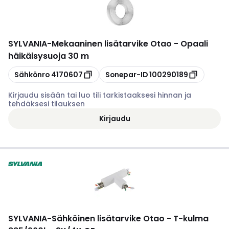
SYLVANIA
-
Mekaaninen lisätarvike Otao - Opaali
häikäisysuoja 30 m
Kopioi
Kopioi
Sähkönro
4170607
Sonepar-ID
100290189
Kirjaudu sisään tai luo tili tarkistaaksesi hinnan ja
tehdäksesi tilauksen
Kirjaudu
SYLVANIA
-
Sähköinen lisätarvike Otao - T-kulma