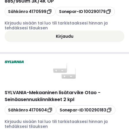
885/960lm 3K/4K OP
Kopioi
Kopioi
Sähkönro
4170599
Sonepar-ID
100290179
Kirjaudu sisään tai luo tili tarkistaaksesi hinnan ja
tehdäksesi tilauksen
Kirjaudu
SYLVANIA
-
Mekaaninen lisätarvike Otao -
Seinäasennuskiinnikkeet 2 kpl
Kopioi
Kopioi
Sähkönro
4170604
Sonepar-ID
100290183
Kirjaudu sisään tai luo tili tarkistaaksesi hinnan ja
tehdäksesi tilauksen