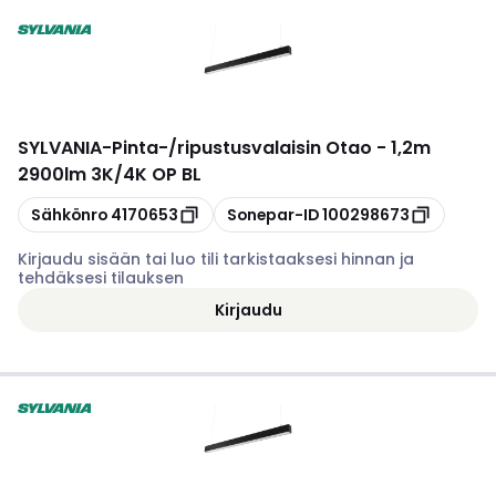
SYLVANIA
-
Pinta-/ripustusvalaisin Otao - 1,2m
2900lm 3K/4K OP BL
Kopioi
Kopioi
Sähkönro
4170653
Sonepar-ID
100298673
Kirjaudu sisään tai luo tili tarkistaaksesi hinnan ja
tehdäksesi tilauksen
Kirjaudu