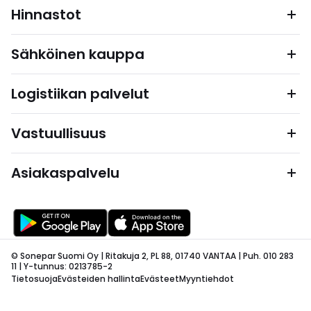
Hinnastot
Sähköinen kauppa
Logistiikan palvelut
Vastuullisuus
Asiakaspalvelu
© Sonepar Suomi Oy | Ritakuja 2, PL 88, 01740 VANTAA | Puh. 010 283
11 | Y-tunnus: 0213785-2
Tietosuoja
Evästeiden hallinta
Evästeet
Myyntiehdot