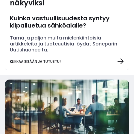
näkyviksi
Kuinka vastuullisuudesta syntyy
kilpailuetua sähköalalle?
Tämä ja paljon muita mielenkiintoisia
artikkeleita ja tuoteuutisia löydät Soneparin
Uutishuoneelta.
KLIKKAA SISÄÄN JA TUTUSTU!