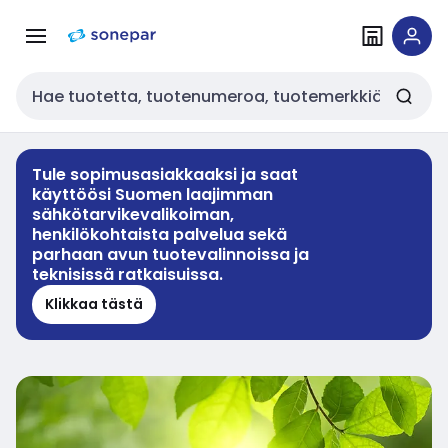
Siirry
Siirry
navigointiin
sisältöön
Haku
Tule sopimusasiakkaaksi ja saat
käyttöösi Suomen laajimman
sähkötarvikevalikoiman,
henkilökohtaista palvelua sekä
parhaan avun tuotevalinnoissa ja
teknisissä ratkaisuissa.
Klikkaa tästä