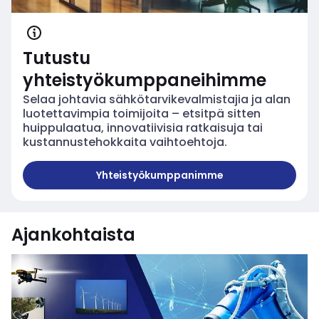
Tutustu
yhteistyökumppaneihimme
Selaa johtavia sähkötarvikevalmistajia ja alan
luotettavimpia toimijoita – etsitpä sitten
huippulaatua, innovatiivisia ratkaisuja tai
kustannustehokkaita vaihtoehtoja.
Yhteistyökumppanimme
Tutustu yhteistyökumppa
Ajankohtaista