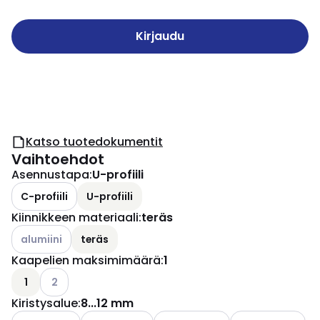
Kirjaudu
Katso tuotedokumentit
Vaihtoehdot
Asennustapa
:
U-profiili
C-profiili
U-profiili
Kiinnikkeen materiaali
:
teräs
Katso käytettävissä olevat vaihtoehdot
alumiini
teräs
Kaapelien maksimimäärä
:
1
Katso käytettävissä olevat vaihtoehdot
1
2
Kiristysalue
:
8...12 mm