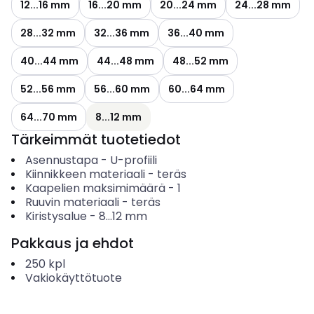
12...16 mm
16...20 mm
20...24 mm
24...28 mm
28...32 mm
32...36 mm
36...40 mm
40...44 mm
44...48 mm
48...52 mm
52...56 mm
56...60 mm
60...64 mm
64...70 mm
8...12 mm
Tärkeimmät tuotetiedot
Asennustapa
-
U-profiili
Kiinnikkeen materiaali
-
teräs
Kaapelien maksimimäärä
-
1
Ruuvin materiaali
-
teräs
Kiristysalue
-
8...12
mm
Pakkaus ja ehdot
250
kpl
Vakiokäyttötuote