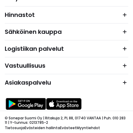
Hinnastot
Sähköinen kauppa
Logistiikan palvelut
Vastuullisuus
Asiakaspalvelu
© Sonepar Suomi Oy | Ritakuja 2, PL 88, 01740 VANTAA | Puh. 010 283
11 | Y-tunnus: 0213785-2
Tietosuoja
Evästeiden hallinta
Evästeet
Myyntiehdot