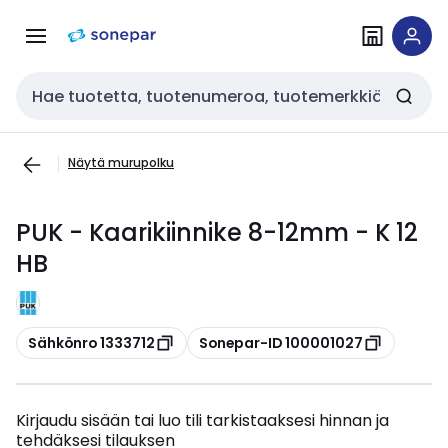
Siirry
Siirry
navigointiin
sisältöön
Haku
Näytä murupolku
PUK - Kaarikiinnike 8-12mm - K 12
HB
Kopioi
Kopioi
Sähkönro 1333712
Sonepar-ID 100001027
Kirjaudu sisään tai luo tili tarkistaaksesi hinnan ja
tehdäksesi tilauksen