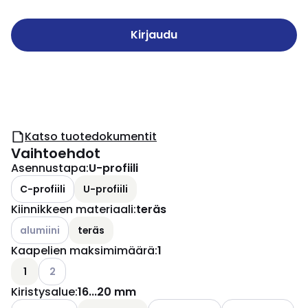
Kirjaudu
Katso tuotedokumentit
Vaihtoehdot
Asennustapa
:
U-profiili
C-profiili
U-profiili
Kiinnikkeen materiaali
:
teräs
Katso käytettävissä olevat vaihtoehdot
alumiini
teräs
Kaapelien maksimimäärä
:
1
Katso käytettävissä olevat vaihtoehdot
1
2
Kiristysalue
:
16...20 mm