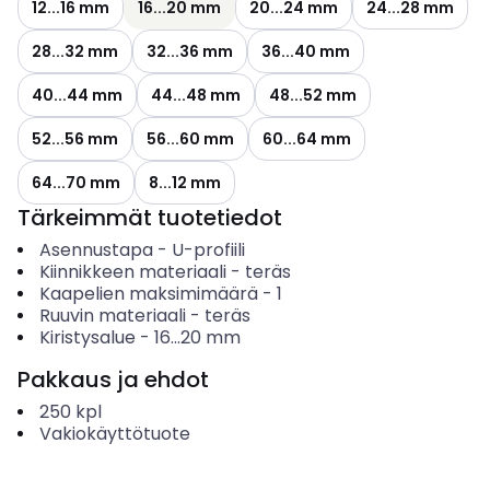
12...16 mm
16...20 mm
20...24 mm
24...28 mm
28...32 mm
32...36 mm
36...40 mm
40...44 mm
44...48 mm
48...52 mm
52...56 mm
56...60 mm
60...64 mm
64...70 mm
8...12 mm
Tärkeimmät tuotetiedot
Asennustapa
-
U-profiili
Kiinnikkeen materiaali
-
teräs
Kaapelien maksimimäärä
-
1
Ruuvin materiaali
-
teräs
Kiristysalue
-
16...20
mm
Pakkaus ja ehdot
250
kpl
Vakiokäyttötuote