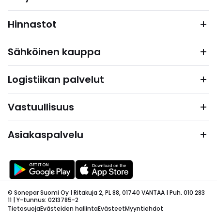
Hinnastot
Sähköinen kauppa
Logistiikan palvelut
Vastuullisuus
Asiakaspalvelu
© Sonepar Suomi Oy | Ritakuja 2, PL 88, 01740 VANTAA | Puh. 010 283
11 | Y-tunnus: 0213785-2
Tietosuoja
Evästeiden hallinta
Evästeet
Myyntiehdot