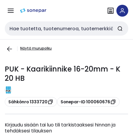
Siirry
Siirry
navigointiin
sisältöön
Haku
Näytä murupolku
PUK - Kaarikiinnike 16-20mm - K
20 HB
Kopioi
Kopioi
Sähkönro 1333720
Sonepar-ID 100060676
Kirjaudu sisään tai luo tili tarkistaaksesi hinnan ja
tehdäksesi tilauksen