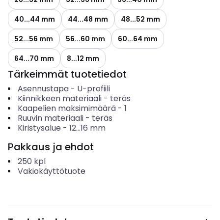
40...44 mm
44...48 mm
48...52 mm
52...56 mm
56...60 mm
60...64 mm
64...70 mm
8...12 mm
Tärkeimmät tuotetiedot
Asennustapa
-
U-profiili
Kiinnikkeen materiaali
-
teräs
Kaapelien maksimimäärä
-
1
Ruuvin materiaali
-
teräs
Kiristysalue
-
12...16
mm
Pakkaus ja ehdot
250
kpl
Vakiokäyttötuote