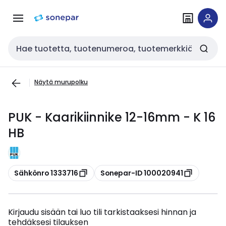
Siirry
Siirry
navigointiin
sisältöön
Haku
Näytä murupolku
PUK - Kaarikiinnike 12-16mm - K 16
HB
Kopioi
Kopioi
Sähkönro 1333716
Sonepar-ID 100020941
Kirjaudu sisään tai luo tili tarkistaaksesi hinnan ja
tehdäksesi tilauksen