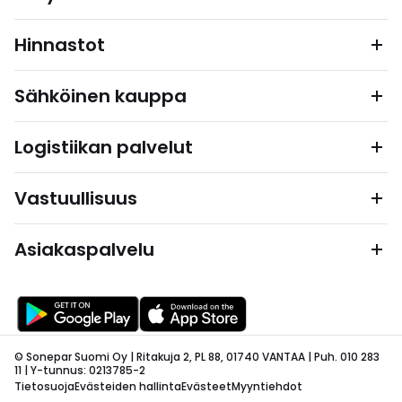
Hinnastot
Sähköinen kauppa
Logistiikan palvelut
Vastuullisuus
Asiakaspalvelu
© Sonepar Suomi Oy | Ritakuja 2, PL 88, 01740 VANTAA | Puh. 010 283
11 | Y-tunnus: 0213785-2
Tietosuoja
Evästeiden hallinta
Evästeet
Myyntiehdot