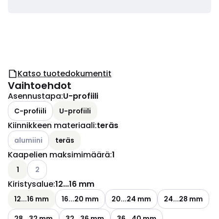
Katso tuotedokumentit
Vaihtoehdot
Asennustapa
:
U-profiili
C-profiili
U-profiili
Kiinnikkeen materiaali
:
teräs
Katso käytettävissä olevat vaihtoehdot
alumiini
teräs
Kaapelien maksimimäärä
:
1
Katso käytettävissä olevat vaihtoehdot
1
2
Kiristysalue
:
12...16 mm
12...16 mm
16...20 mm
20...24 mm
24...28 mm
28...32 mm
32...36 mm
36...40 mm