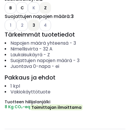
Katso käytettävissä olevat vaihtoehdot
B
C
K
Z
Suojattujen napojen määrä
:
3
Katso käytettävissä olevat vaihtoehdot
Katso käytettävissä olevat vaihtoehdot
Katso käytettävissä olevat vaihtoehdot
1
2
3
4
Tärkeimmät tuotetiedot
Napojen määrä yhteensä
-
3
Nimellisvirta
-
32
A
Laukaisukäyrä
-
Z
Suojattujen napojen määrä
-
3
Juontava 0-napa
-
ei
Pakkaus ja ehdot
1
kpl
Vakiokäyttötuote
Tuotteen hiilijalanjälki
8 Kg CO₂-eq
Toimittajan ilmoittama