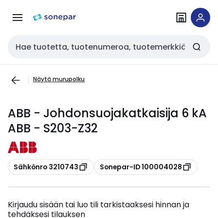
Siirry
Siirry
navigointiin
sisältöön
Haku
Näytä murupolku
ABB - Johdonsuojakatkaisija 6 kA
ABB - S203-Z32
Kopioi
Kopioi
Sähkönro 3210743
Sonepar-ID 100004028
Kirjaudu sisään tai luo tili tarkistaaksesi hinnan ja
tehdäksesi tilauksen