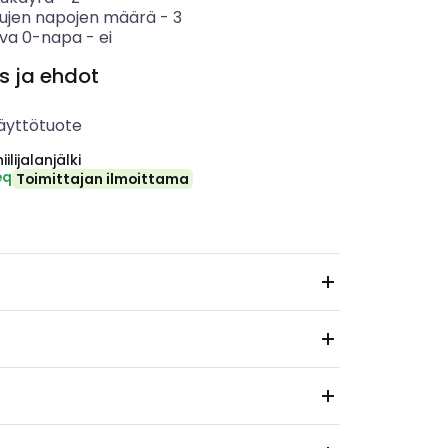
tujen napojen määrä
-
3
va 0-napa
-
ei
s ja ehdot
äyttötuote
ilijalanjälki
eq
Toimittajan ilmoittama