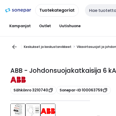
Siirry
Siirry
navigointiin
sisältöön
Tuotekategoriat
Haku
Kampanjat
Outlet
Uutishuone
Keskukset ja keskustarvikkeet
Vikavirtasuojat ja johdo
ABB - Johdonsuojakatkaisija 6 kA
Kopioi
Kopioi
Sähkönro 3210740
Sonepar-ID 100063759