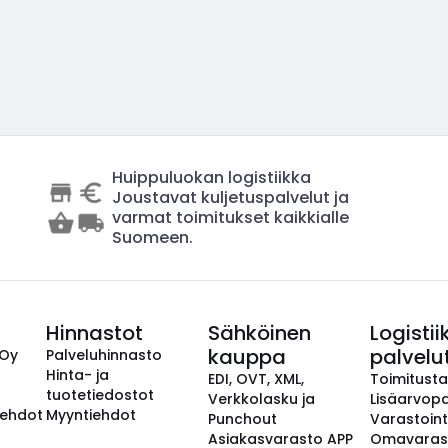
Huippuluokan logistiikka
Joustavat kuljetuspalvelut ja
varmat toimitukset kaikkialle
Suomeen.
Hinnastot
Sähköinen
Logistii
kauppa
palvelu
 Oy
Palveluhinnasto
Hinta- ja
EDI, OVT, XML,
Toimitust
tuotetiedostot
Verkkolasku ja
Lisäarvopa
aehdot
Myyntiehdot
Punchout
Varastoint
Asiakasvarasto APP
Omavaras