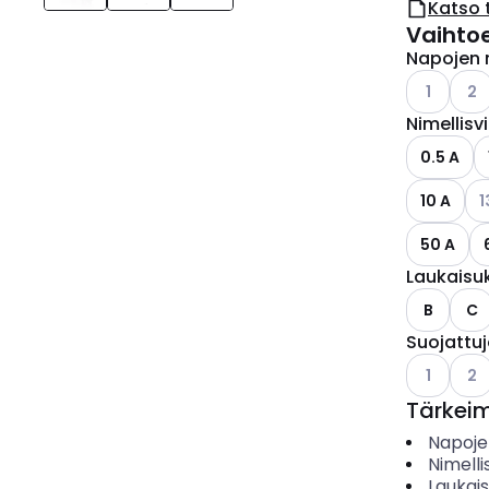
Katso 
Vaihto
Napojen 
Katso käyt
Kats
1
2
Nimellisv
0.5 A
Kat
10 A
1
50 A
Laukaisu
B
C
Suojattu
Katso käyt
Kats
1
2
Tärkei
Napoje
Nimelli
Laukai