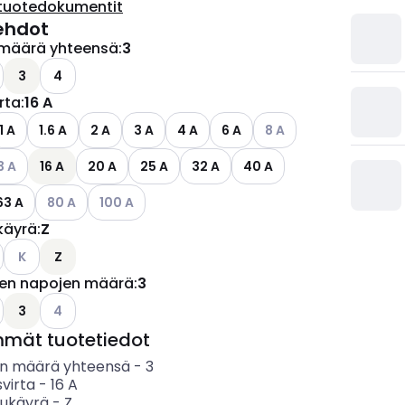
tuotedokumentit
ehdot
määrä yhteensä
:
3
ettävissä olevat vaihtoehdot
o käytettävissä olevat vaihtoehdot
3
4
irta
:
16 A
Katso käytettävissä ole
1 A
1.6 A
2 A
3 A
4 A
6 A
8 A
so käytettävissä olevat vaihtoehdot
3 A
16 A
20 A
25 A
32 A
40 A
Katso käytettävissä olevat vaihtoehdot
Katso käytettävissä olevat vaihtoehdot
63 A
80 A
100 A
käyrä
:
Z
Katso käytettävissä olevat vaihtoehdot
K
Z
jen napojen määrä
:
3
ettävissä olevat vaihtoehdot
o käytettävissä olevat vaihtoehdot
Katso käytettävissä olevat vaihtoehdot
3
4
mmät tuotetiedot
n määrä yhteensä
-
3
svirta
-
16
A
sukäyrä
-
Z