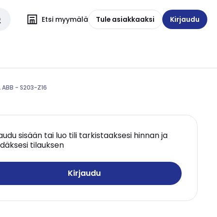
Etsi myymälä
Tule asiakkaaksi
Kirjaudu
A ABB - S203-Z16
jaudu sisään tai luo tili tarkistaaksesi hinnan ja
däksesi tilauksen
Kirjaudu