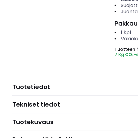
Suojat
Juonta
Pakkau
1
kpl
Vakiok
Tuotteen hi
7 Kg CO₂-
Tuotetiedot
Tekniset tiedot
Tuotekuvaus