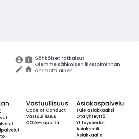
Sähköiset ratkaisut
Olemme sähköisen liiketoiminnan
ammattilainen
kan
Vastuullisuus
Asiakaspalvelu
t
Code of Conduct
Tule asiakkaaksi
Vastuullisuus
Ota yhteyttä
avat
CO2e-raportti
Yhteystiedot
lvelut
Asiakastili
ipalvelut
Asiakkaalle
to