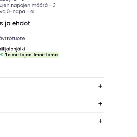
tujen napojen määrä
-
3
va 0-napa
-
ei
s ja ehdot
äyttötuote
ilijalanjälki
eq
Toimittajan ilmoittama