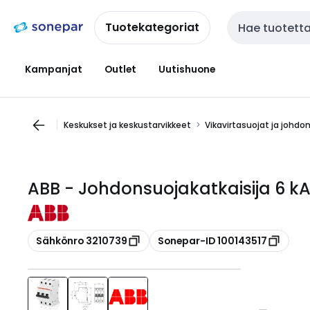
Siirry
Siirry
navigointiin
sisältöön
Tuotekategoriat
Haku
Kampanjat
Outlet
Uutishuone
Keskukset ja keskustarvikkeet
Vikavirtasuojat ja johdo
ABB - Johdonsuojakatkaisija 6 kA
Kopioi
Kopioi
Sähkönro 3210739
Sonepar-ID 100143517