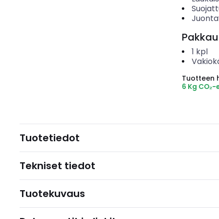
Suojat
Juonta
Pakkau
1
kpl
Vakiok
Tuotteen hi
6 Kg CO₂-
Tuotetiedot
Tekniset tiedot
Tuotekuvaus