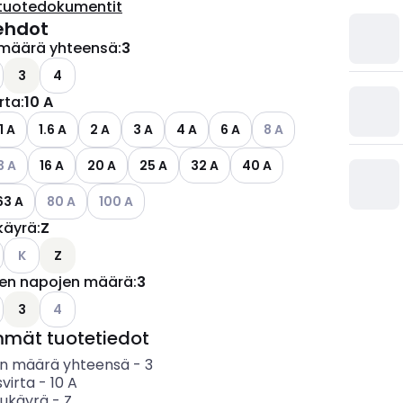
tuotedokumentit
ehdot
määrä yhteensä
:
3
ettävissä olevat vaihtoehdot
o käytettävissä olevat vaihtoehdot
3
4
irta
:
10 A
Katso käytettävissä ole
1 A
1.6 A
2 A
3 A
4 A
6 A
8 A
so käytettävissä olevat vaihtoehdot
3 A
16 A
20 A
25 A
32 A
40 A
Katso käytettävissä olevat vaihtoehdot
Katso käytettävissä olevat vaihtoehdot
63 A
80 A
100 A
käyrä
:
Z
Katso käytettävissä olevat vaihtoehdot
K
Z
jen napojen määrä
:
3
ettävissä olevat vaihtoehdot
o käytettävissä olevat vaihtoehdot
Katso käytettävissä olevat vaihtoehdot
3
4
mmät tuotetiedot
n määrä yhteensä
-
3
svirta
-
10
A
sukäyrä
-
Z