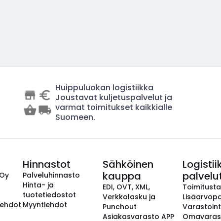
Huippuluokan logistiikka
Joustavat kuljetuspalvelut ja
varmat toimitukset kaikkialle
Suomeen.
Hinnastot
Sähköinen
Logistii
kauppa
palvelu
 Oy
Palveluhinnasto
Hinta- ja
EDI, OVT, XML,
Toimitust
tuotetiedostot
Verkkolasku ja
Lisäarvopa
aehdot
Myyntiehdot
Punchout
Varastoint
Asiakasvarasto APP
Omavaras