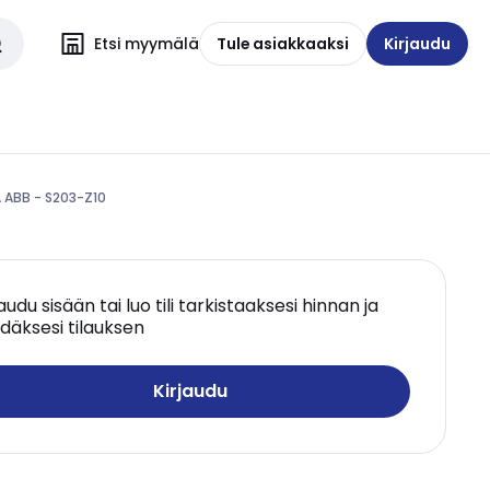
Etsi myymälä
Tule asiakkaaksi
Kirjaudu
A ABB - S203-Z10
jaudu sisään tai luo tili tarkistaaksesi hinnan ja
däksesi tilauksen
Kirjaudu