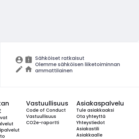
Sähköiset ratkaisut
Olemme sähköisen liiketoiminnan
ammattilainen
kan
Vastuullisuus
Asiakaspalvelu
t
Code of Conduct
Tule asiakkaaksi
Vastuullisuus
Ota yhteyttä
avat
CO2e-raportti
Yhteystiedot
lvelut
Asiakastili
ipalvelut
Asiakkaalle
to