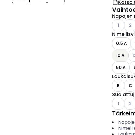
Katso 
Vaihto
Napojen 
Katso käyt
Kats
1
2
Nimellisv
0.5 A
Kat
10 A
1
50 A
Laukaisu
B
C
Suojattu
Katso käyt
Kats
1
2
Tärkei
Napoje
Nimelli
Laukai