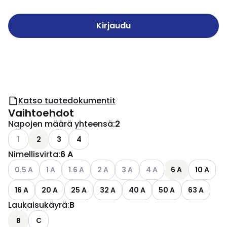
Kirjaudu
Katso tuotedokumentit
Vaihtoehdot
Napojen määrä yhteensä
:
2
Katso käytettävissä olevat vaihtoehdot
1
2
3
4
Nimellisvirta
:
6 A
Katso käytettävissä olevat vaihtoehdot
Katso käytettävissä olevat vaihtoehdot
Katso käytettävissä olevat vaihtoehdot
Katso käytettävissä olevat vaihtoehdo
Katso käytettävissä olevat vai
Katso käytettävissä ole
0.5 A
1 A
1.6 A
2 A
3 A
4 A
6 A
10 A
16 A
20 A
25 A
32 A
40 A
50 A
63 A
Laukaisukäyrä
:
B
B
C