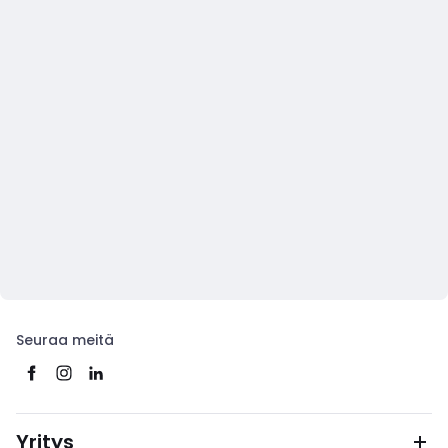
Seuraa meitä
Yritys