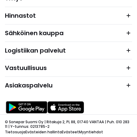
Hinnastot
Sähköinen kauppa
Logistiikan palvelut
Vastuullisuus
Asiakaspalvelu
© Sonepar Suomi Oy | Ritakuja 2, PL 88, 01740 VANTAA | Puh. 010 283
11 | Y-tunnus: 0213785-2
Tietosuoja
Evästeiden hallinta
Evästeet
Myyntiehdot