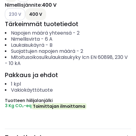
Nimellisjännite
:
400 V
Katso käytettävissä olevat vaihtoehdot
230 V
400 V
Tärkeimmät tuotetiedot
Napojen määrä yhteensä
-
2
Nimellisvirta
-
6
A
Laukaisukäyrä
-
B
Suojattujen napojen määrä
-
2
Mitoitusoikosulkulaukaisukyky Icn EN 60898, 230 V
-
10
kA
Pakkaus ja ehdot
1
kpl
Vakiokäyttötuote
Tuotteen hiilijalanjälki
3 Kg CO₂-eq
Toimittajan ilmoittama