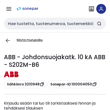
Siirry
Siirry
navigointiin
sisältöön
Haku
Näytä murupolku
ABB - Johdonsuojakatk. 10 kA ABB
- S202M-B6
Kopioi
Kopioi
Sähkönro 3210948
Sonepar-ID 100004050
Kirjaudu sisään tai luo tili tarkistaaksesi hinnan ja
tehdäksesi tilauksen