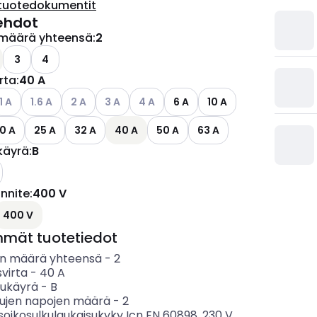
tuotedokumentit
ehdot
määrä yhteensä
:
2
ettävissä olevat vaihtoehdot
3
4
irta
:
40 A
ettävissä olevat vaihtoehdot
atso käytettävissä olevat vaihtoehdot
Katso käytettävissä olevat vaihtoehdot
Katso käytettävissä olevat vaihtoehdot
Katso käytettävissä olevat vaihtoehdot
Katso käytettävissä olevat vaihtoehd
1 A
1.6 A
2 A
3 A
4 A
6 A
10 A
0 A
25 A
32 A
40 A
50 A
63 A
käyrä
:
B
ännite
:
400 V
ettävissä olevat vaihtoehdot
400 V
mmät tuotetiedot
n määrä yhteensä
-
2
svirta
-
40
A
sukäyrä
-
B
tujen napojen määrä
-
2
soikosulkulaukaisukyky Icn EN 60898, 230 V