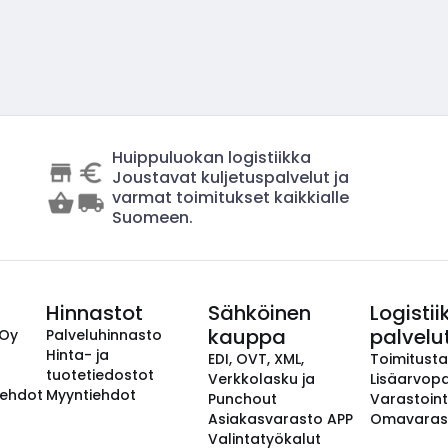
Huippuluokan logistiikka
Joustavat kuljetuspalvelut ja
varmat toimitukset kaikkialle
Suomeen.
Hinnastot
Sähköinen
Logistii
kauppa
palvelu
 Oy
Palveluhinnasto
Hinta- ja
EDI, OVT, XML,
Toimitust
tuotetiedostot
Verkkolasku ja
Lisäarvopa
aehdot
Myyntiehdot
Punchout
Varastoint
Asiakasvarasto APP
Omavaras
Valintatyökalut