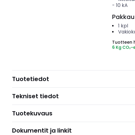
-
10
kA
Pakkau
1
kpl
Vakiok
Tuotteen hi
6 Kg CO₂-
Tuotetiedot
Tekniset tiedot
Tuotekuvaus
Dokumentit ja linkit