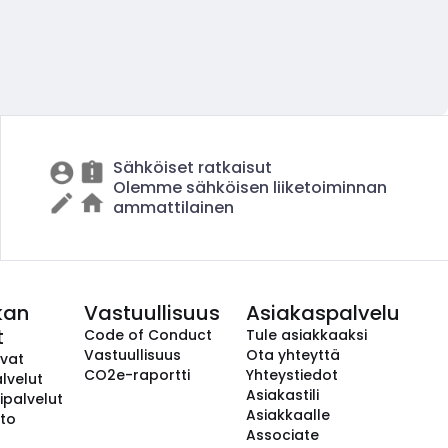
Sähköiset ratkaisut
Olemme sähköisen liiketoiminnan
ammattilainen
kan
Vastuullisuus
Asiakaspalvelu
t
Code of Conduct
Tule asiakkaaksi
Vastuullisuus
Ota yhteyttä
avat
CO2e-raportti
Yhteystiedot
lvelut
Asiakastili
ipalvelut
Asiakkaalle
to
Associate