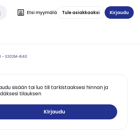
Etsi myymälä
Tule asiakkaaksi
Kirjaudu
BB - S202M-B40
jaudu sisään tai luo tili tarkistaaksesi hinnan ja
däksesi tilauksen
Kirjaudu