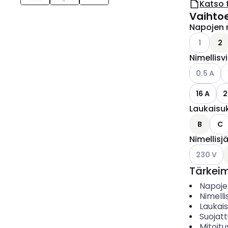
Katso 
Vaihto
Napojen 
Katso käyt
1
2
Nimellisv
Katso käyt
K
0.5 A
16 A
2
Laukaisu
B
C
Nimellisj
Katso käyt
230 V
Tärkei
Napoje
Nimelli
Laukai
Suojat
Mitoitu