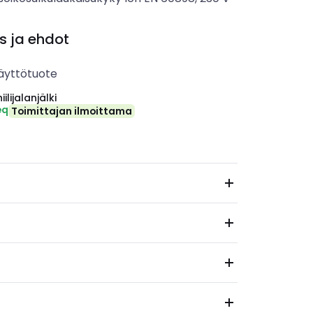
s ja ehdot
äyttötuote
ilijalanjälki
eq
Toimittajan ilmoittama