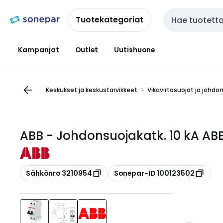
Siirry
Siirry
navigointiin
sisältöön
Tuotekategoriat
Haku
Kampanjat
Outlet
Uutishuone
Keskukset ja keskustarvikkeet
Vikavirtasuojat ja johdo
ABB - Johdonsuojakatk. 10 kA AB
Kopioi
Kopioi
Sähkönro 3210954
Sonepar-ID 100123502