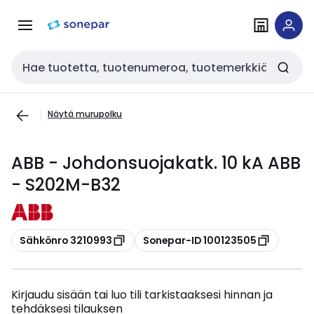
Siirry
Siirry
navigointiin
sisältöön
Haku
Näytä murupolku
ABB - Johdonsuojakatk. 10 kA ABB
- S202M-B32
Kopioi
Kopioi
Sähkönro 3210993
Sonepar-ID 100123505
Kirjaudu sisään tai luo tili tarkistaaksesi hinnan ja
tehdäksesi tilauksen