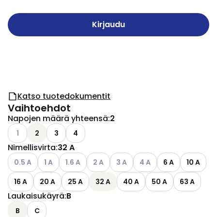
Kirjaudu
Katso tuotedokumentit
Vaihtoehdot
Napojen määrä yhteensä
:
2
Katso käytettävissä olevat vaihtoehdot
1
2
3
4
Nimellisvirta
:
32 A
Katso käytettävissä olevat vaihtoehdot
Katso käytettävissä olevat vaihtoehdot
Katso käytettävissä olevat vaihtoehdot
Katso käytettävissä olevat vaihtoehdo
Katso käytettävissä olevat vai
Katso käytettävissä ole
0.5 A
1 A
1.6 A
2 A
3 A
4 A
6 A
10 A
16 A
20 A
25 A
32 A
40 A
50 A
63 A
Laukaisukäyrä
:
B
B
C