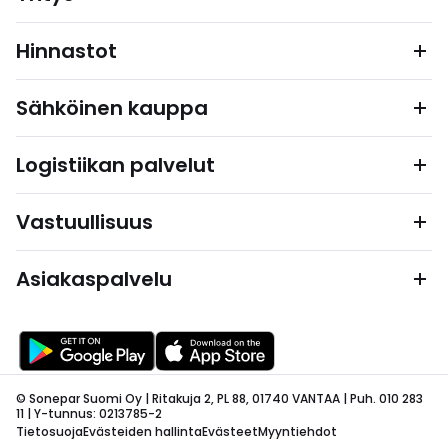
Hinnastot
Sähköinen kauppa
Logistiikan palvelut
Vastuullisuus
Asiakaspalvelu
© Sonepar Suomi Oy | Ritakuja 2, PL 88, 01740 VANTAA | Puh. 010 283
11 | Y-tunnus: 0213785-2
Tietosuoja
Evästeiden hallinta
Evästeet
Myyntiehdot