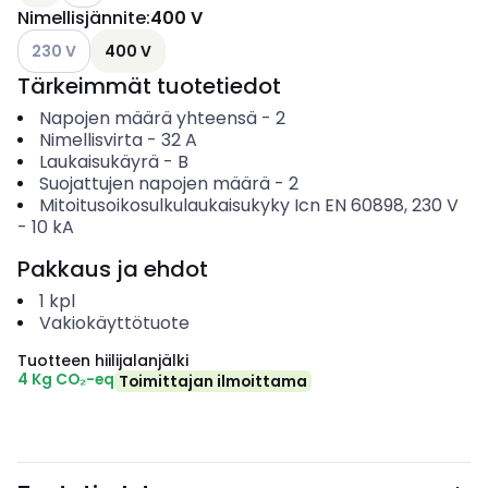
Nimellisjännite
:
400 V
Katso käytettävissä olevat vaihtoehdot
230 V
400 V
Tärkeimmät tuotetiedot
Napojen määrä yhteensä
-
2
Nimellisvirta
-
32
A
Laukaisukäyrä
-
B
Suojattujen napojen määrä
-
2
Mitoitusoikosulkulaukaisukyky Icn EN 60898, 230 V
-
10
kA
Pakkaus ja ehdot
1
kpl
Vakiokäyttötuote
Tuotteen hiilijalanjälki
4 Kg CO₂-eq
Toimittajan ilmoittama