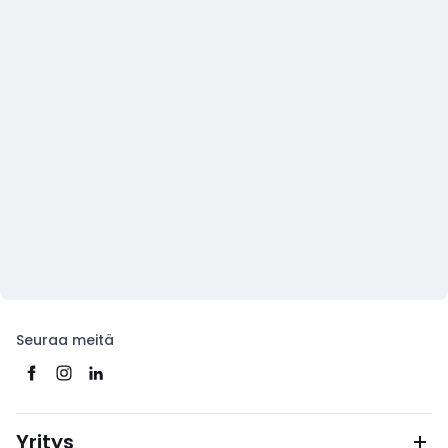
Seuraa meitä
Yritys