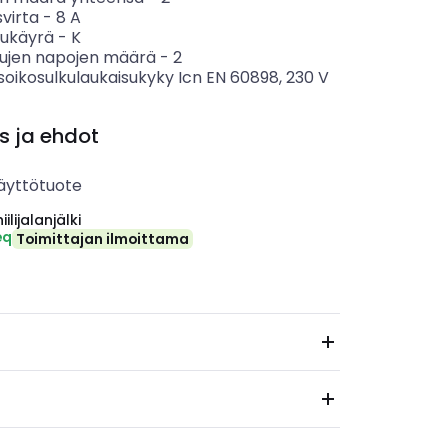
svirta
-
8
A
sukäyrä
-
K
tujen napojen määrä
-
2
soikosulkulaukaisukyky Icn EN 60898, 230 V
s ja ehdot
äyttötuote
ilijalanjälki
eq
Toimittajan ilmoittama