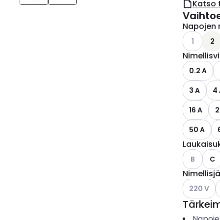
Katso 
Vaihto
Napojen 
Katso käyt
1
2
Nimellisv
0.2 A
3 A
4
16 A
2
50 A
Laukaisu
Katso käyt
B
C
Nimellisj
Katso käyt
K
220 V
Tärkei
Napoje