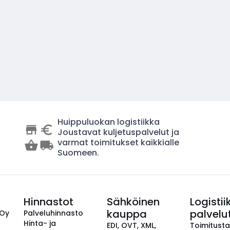
Huippuluokan logistiikka
Joustavat kuljetuspalvelut ja
varmat toimitukset kaikkialle
Suomeen.
Hinnastot
Sähköinen
Logistii
kauppa
palvelu
 Oy
Palveluhinnasto
Hinta- ja
EDI, OVT, XML,
Toimitust