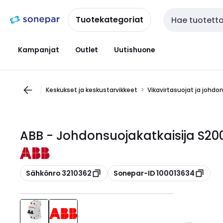
Siirry
Siirry
navigointiin
sisältöön
Tuotekategoriat
Haku
Kampanjat
Outlet
Uutishuone
Keskukset ja keskustarvikkeet
Vikavirtasuojat ja johdo
ABB - Johdonsuojakatkaisija S
Kopioi
Kopioi
Sähkönro 3210362
Sonepar-ID 100013634