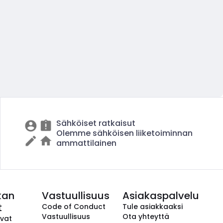
Sähköiset ratkaisut
Olemme sähköisen liiketoiminnan
ammattilainen
kan
Vastuullisuus
Asiakaspalvelu
t
Code of Conduct
Tule asiakkaaksi
Vastuullisuus
Ota yhteyttä
avat