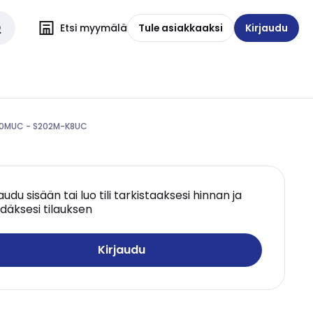
Etsi myymälä
Tule asiakkaaksi
Kirjaudu
200MUC - S202M-K8UC
jaudu sisään tai luo tili tarkistaaksesi hinnan ja
däksesi tilauksen
Kirjaudu