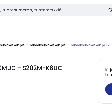
nsuojakatkaisijat
Johdonsuojakatkaisijat
Johdonsuojakatkaisija S
200MUC - S202M-K8UC
Kir
teh