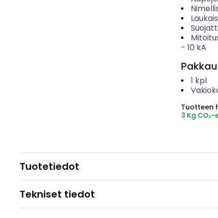
Nimelli
Laukai
Suojat
Mitoitu
-
10
kA
Pakkau
1
kpl
Vakiok
Tuotteen hi
3 Kg CO₂-
Tuotetiedot
Tekniset tiedot