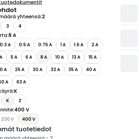
tuotedokumentit
ehdot
määrä yhteensä
:
2
ettävissä olevat vaihtoehdot
3
4
irta
:
8 A
0.3 A
0.5 A
0.75 A
1 A
1.6 A
2 A
 A
5 A
6 A
8 A
10 A
13 A
15 A
0 A
25 A
30 A
32 A
35 A
40 A
60 A
63 A
käyrä
:
K
ettävissä olevat vaihtoehdot
K
Z
ännite
:
400 V
ettävissä olevat vaihtoehdot
atso käytettävissä olevat vaihtoehdot
230 V
400 V
mmät tuotetiedot
n määrä yhteensä
-
2