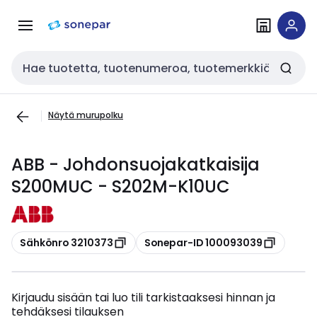
Siirry
Siirry
navigointiin
sisältöön
Haku
Näytä murupolku
ABB - Johdonsuojakatkaisija
S200MUC - S202M-K10UC
Kopioi
Kopioi
Sähkönro 3210373
Sonepar-ID 100093039
Kirjaudu sisään tai luo tili tarkistaaksesi hinnan ja
tehdäksesi tilauksen