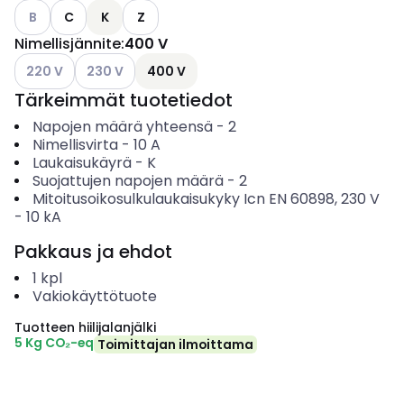
Katso käytettävissä olevat vaihtoehdot
B
C
K
Z
Nimellisjännite
:
400 V
Katso käytettävissä olevat vaihtoehdot
Katso käytettävissä olevat vaihtoehdot
220 V
230 V
400 V
Tärkeimmät tuotetiedot
Napojen määrä yhteensä
-
2
Nimellisvirta
-
10
A
Laukaisukäyrä
-
K
Suojattujen napojen määrä
-
2
Mitoitusoikosulkulaukaisukyky Icn EN 60898, 230 V
-
10
kA
Pakkaus ja ehdot
1
kpl
Vakiokäyttötuote
Tuotteen hiilijalanjälki
5 Kg CO₂-eq
Toimittajan ilmoittama