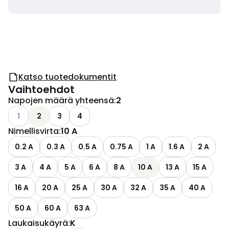
Katso tuotedokumentit
Vaihtoehdot
Napojen määrä yhteensä
:
2
Katso käytettävissä olevat vaihtoehdot
1
2
3
4
Nimellisvirta
:
10 A
0.2 A
0.3 A
0.5 A
0.75 A
1 A
1.6 A
2 A
3 A
4 A
5 A
6 A
8 A
10 A
13 A
15 A
16 A
20 A
25 A
30 A
32 A
35 A
40 A
50 A
60 A
63 A
Laukaisukäyrä
:
K