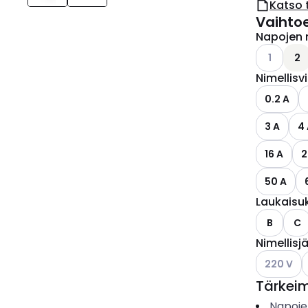
Katso 
Vaihto
Napojen 
Katso käyt
1
2
Nimellisv
0.2 A
3 A
4
16 A
2
50 A
Laukaisu
B
C
Nimellisj
Katso käyt
K
220 V
Tärkei
Napoje