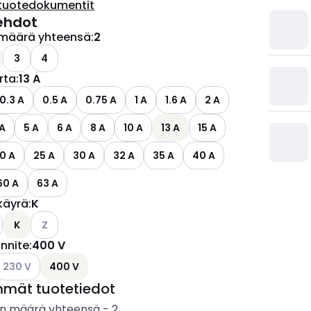
tuotedokumentit
ehdot
määrä yhteensä
:
2
ettävissä olevat vaihtoehdot
3
4
irta
:
13 A
0.3 A
0.5 A
0.75 A
1 A
1.6 A
2 A
 A
5 A
6 A
8 A
10 A
13 A
15 A
0 A
25 A
30 A
32 A
35 A
40 A
60 A
63 A
käyrä
:
K
Katso käytettävissä olevat vaihtoehdot
K
Z
ännite
:
400 V
ettävissä olevat vaihtoehdot
atso käytettävissä olevat vaihtoehdot
230 V
400 V
mmät tuotetiedot
n määrä yhteensä
-
2