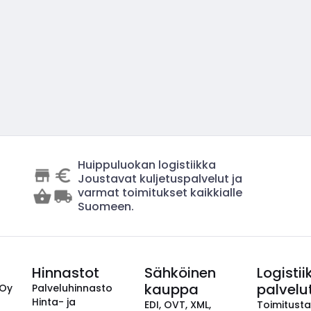
Huippuluokan logistiikka
Joustavat kuljetuspalvelut ja
varmat toimitukset kaikkialle
Suomeen.
Hinnastot
Sähköinen
Logistii
kauppa
palvelu
 Oy
Palveluhinnasto
Hinta- ja
EDI, OVT, XML,
Toimitust