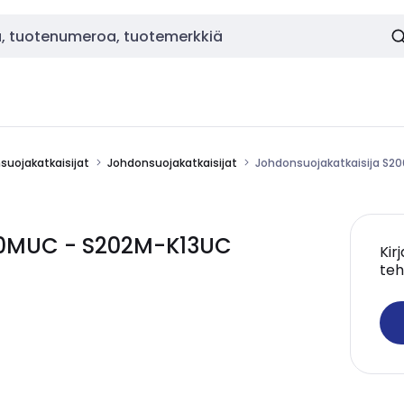
nsuojakatkaisijat
Johdonsuojakatkaisijat
Johdonsuojakatkaisija S2
00MUC - S202M-K13UC
Kir
teh