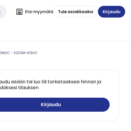
Etsi myymälä
Tule asiakkaaksi
Kirjaudu
00MUC - S202M-K13UC
jaudu sisään tai luo tili tarkistaaksesi hinnan ja
däksesi tilauksen
Kirjaudu