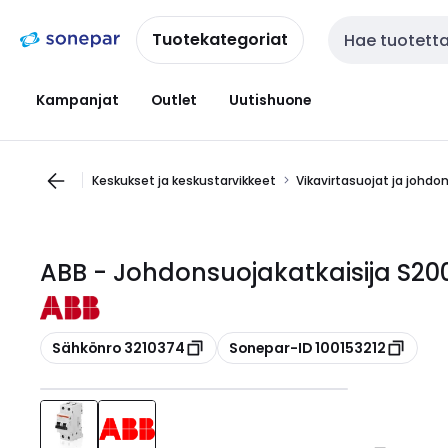
Siirry
Siirry
navigointiin
sisältöön
Tuotekategoriat
Haku
Kampanjat
Outlet
Uutishuone
Keskukset ja keskustarvikkeet
Vikavirtasuojat ja johdo
ABB - Johdonsuojakatkaisija S2
Kopioi
Kopioi
Sähkönro 3210374
Sonepar-ID 100153212