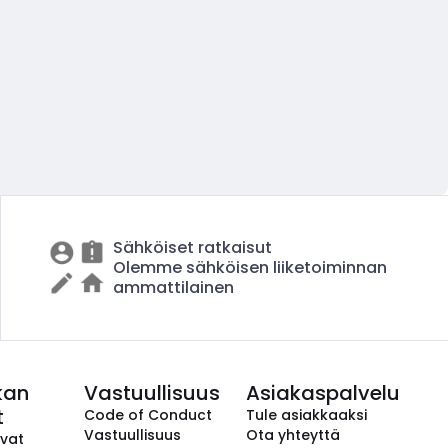
Sähköiset ratkaisut
Olemme sähköisen liiketoiminnan
ammattilainen
kan
Vastuullisuus
Asiakaspalvelu
t
Code of Conduct
Tule asiakkaaksi
Vastuullisuus
Ota yhteyttä
avat