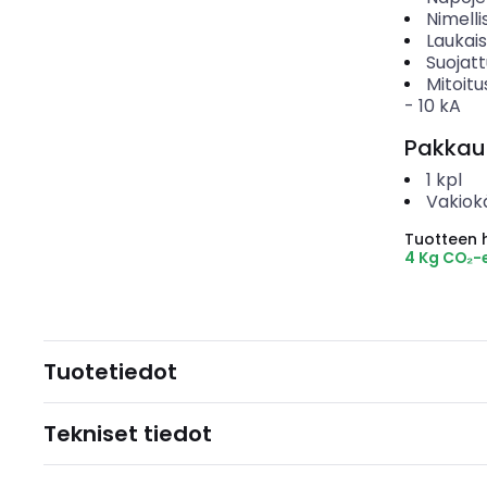
Nimelli
Laukai
Suojat
Mitoitu
-
10
kA
Pakkau
1
kpl
Vakiok
Tuotteen hi
4 Kg CO₂-
Tuotetiedot
Tekniset tiedot