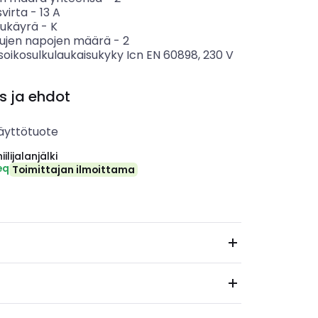
svirta
-
13
A
sukäyrä
-
K
tujen napojen määrä
-
2
soikosulkulaukaisukyky Icn EN 60898, 230 V
s ja ehdot
äyttötuote
ilijalanjälki
eq
Toimittajan ilmoittama