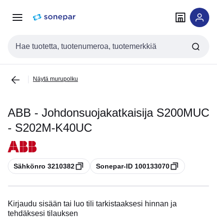
Siirry
Siirry
navigointiin
sisältöön
Haku
Näytä murupolku
ABB - Johdonsuojakatkaisija S200MUC
- S202M-K40UC
Kopioi
Kopioi
Sähkönro 3210382
Sonepar-ID 100133070
Kirjaudu sisään tai luo tili tarkistaaksesi hinnan ja
tehdäksesi tilauksen