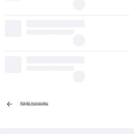
Näytä murupolku