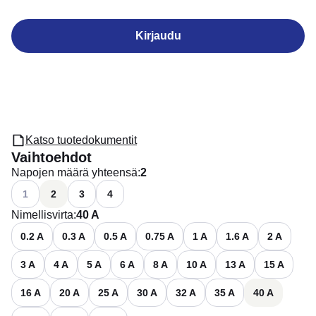
Kirjaudu
Katso tuotedokumentit
Vaihtoehdot
Napojen määrä yhteensä
:
2
Katso käytettävissä olevat vaihtoehdot
1
2
3
4
Nimellisvirta
:
40 A
0.2 A
0.3 A
0.5 A
0.75 A
1 A
1.6 A
2 A
3 A
4 A
5 A
6 A
8 A
10 A
13 A
15 A
16 A
20 A
25 A
30 A
32 A
35 A
40 A