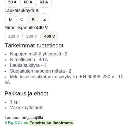
50 A
60 A
63 A
Laukaisukäyrä
:
K
B
C
K
Z
Nimellisjännite
:
400 V
Katso käytettävissä olevat vaihtoehdot
Katso käytettävissä olevat vaihtoehdot
220 V
230 V
400 V
Tärkeimmät tuotetiedot
Napojen määrä yhteensä
-
2
Nimellisvirta
-
40
A
Laukaisukäyrä
-
K
Suojattujen napojen määrä
-
2
Mitoitusoikosulkulaukaisukyky Icn EN 60898, 230 V
-
10
kA
Pakkaus ja ehdot
1
kpl
Vakiokäyttötuote
Tuotteen hiilijalanjälki
6 Kg CO₂-eq
Toimittajan ilmoittama